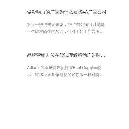
强大的品牌形象和业务模式。
做影响力的广告为什么要找4A广告公司
对于一般消费者来说，4A广告公司可以说是
一个比较陌生的名词，但对于处于广告圈里
业内人士来说，它却是一个非常具有身份和
象征的名词，每一个广告公司都期...
品牌营销人员在尝试理解移动广告时需要像游戏玩家一样思考
Adludio的全球首席执行官Paul Coggins表
示，将移动设备像电视的迷你版一样对待的
营销人员正在严重低估该媒体的广阔潜力和
相关影响力。他认为，视频游戏开...