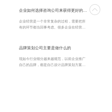
所遗忘，被消费者所漠视。所以，...
企业如何选择咨询公司来获得更好的发展
企业经营是一个非常复杂的过程，需要把所
有的环节都当回事考虑。很多企业在经营过
程中会遇到不同程度的难题和苦恼，这个时
候专业的企业咨询策划公司可以给...
品牌策划公司主要是做什么的
现如今行业细分越来越规范，以前企业推广
自己的品牌，都是自己设计品牌策划方案，
然后自己为自己的品牌做营销策划。但是现
在市面上出现了很多的品牌策划公...