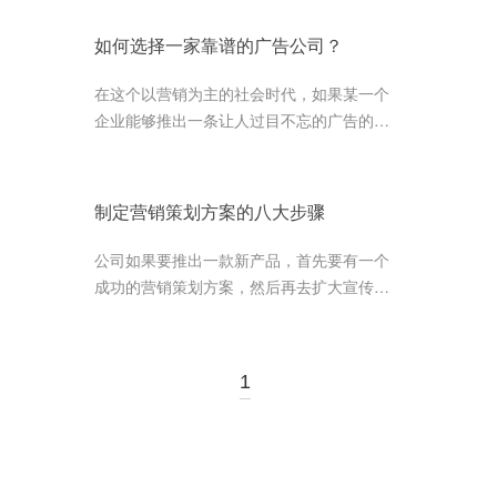
占据更为重要的位置
如何选择一家靠谱的广告公司？
在这个以营销为主的社会时代，如果某一个
企业能够推出一条让人过目不忘的广告的
话，对于企业在整个行业中的地位会起到非
常大的帮助作用。而且，好的广告会...
制定营销策划方案的八大步骤
公司如果要推出一款新产品，首先要有一个
成功的营销策划方案，然后再去扩大宣传，
在市场上占有自己的一席之地。营销策划方
案不是随便策划的，要遵循一定的...
1