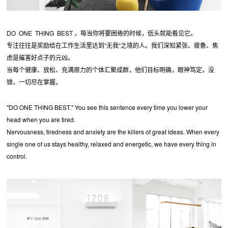
DO ONE THING BEST ，每当你将要困倦的时候，低头就能看见它。
专注往往是奖励给在工作生活里达到“无我“之境的人。我们深知紧张、疲惫、焦
虑是摧害好点子的元凶。
当每个健康、放松、充满原力的个体汇聚成群，他们目标明确，眼神笃定，没
错，一切尽在掌握。
"DO ONE THING BEST." You see this sentence every time you lower your
head when you are tired.
Nervousness, tiredness and anxiety are the killers of great ideas. When every
single one of us stays healthy, relaxed and energetic, we have every thing in
control.