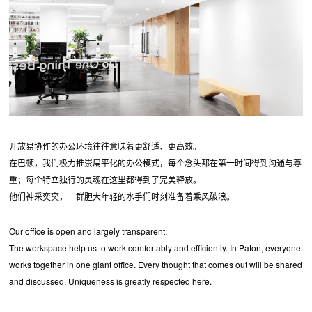
开放易协作的办公环境往往意味着更舒适、更高效。
在巴顿，我们极力推崇扁平化的办公模式，每个念头都在第一时间得到沟通与尊
重；每个特立独行的灵魂在这里都得到了完美释放。
他们神采奕奕，一群胆大年轻的水手们时刻准备着乘风破浪。
Our office is open and largely transparent.
The workspace help us to work comfortably and efficiently. In Paton, everyone
works together in one giant office. Every thought that comes out will be shared
and discussed. Uniqueness is greatly respected here.