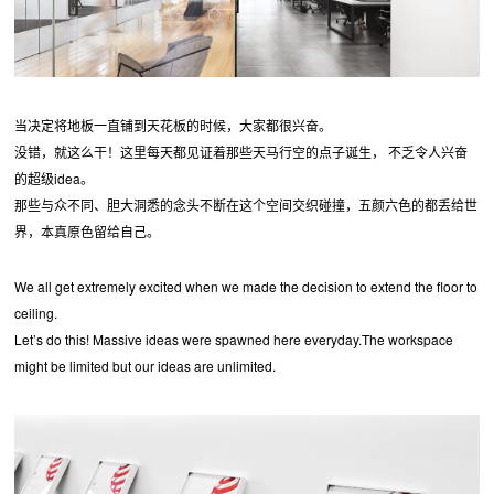
当决定将地板一直铺到天花板的时候，大家都很兴奋。
没错，就这么干！这里每天都见证着那些天马行空的点子诞生， 不乏令人兴奋
的超级idea。
那些与众不同、胆大洞悉的念头不断在这个空间交织碰撞，五颜六色的都丢给世
界，本真原色留给自己。
We all get extremely excited when we made the decision to extend the floor to
ceiling.
Let’s do this! Massive ideas were spawned here everyday.The workspace
might be limited but our ideas are unlimited.