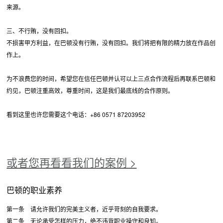
来源。
三、不行贿，没有回扣。
不损害甲方利益，在巴顿没有行贿，没有回扣。我们将把有限的精力放在作品创
作上。
为不浪费您的时间，希望您在信任巴顿并认可以上三点合作流程后再联系巴顿和
约见，巴顿注重高效，尊重时间，这是我们最底线的合作原则。
看到这里也许您需要这个电话：+86 0571 87203952
或者您再看看我们的案例 >
巴顿的职业素养
第一条 请允许我们的完美主义者，近乎苛刻的自我要求。
第二条 无论承受怎样的压力，绝不违背职业操守和良知。