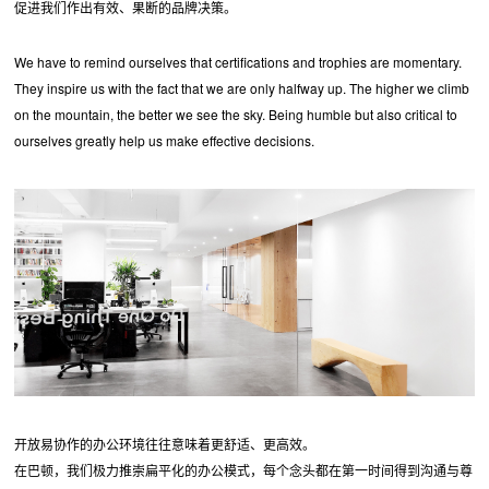
促进我们作出有效、果断的品牌决策。
We have to remind ourselves that certifications and trophies are momentary.
They inspire us with the fact that we are only halfway up. The higher we climb
on the mountain, the better we see the sky. Being humble but also critical to
ourselves greatly help us make effective decisions.
开放易协作的办公环境往往意味着更舒适、更高效。
在巴顿，我们极力推崇扁平化的办公模式，每个念头都在第一时间得到沟通与尊