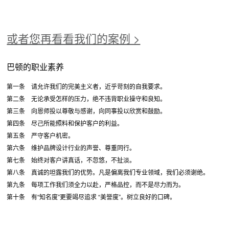
或者您再看看我们的案例 >
巴顿的职业素养
第一条 请允许我们的完美主义者，近乎苛刻的自我要求。
第二条 无论承受怎样的压力，绝不违背职业操守和良知。
第三条 向恩师投以尊敬与感谢，向同事投以欣赏和鼓励。
第四条 尽己所能照料和保护客户的利益。
第五条 严守客户机密。
第六条 维护品牌设计行业的声誉、尊重同行。
第七条 始终对客户讲真话，不忽悠，不扯淡。
第八条 真诚的坦露我们的优势。凡是偏离我们专业领域，我们必须谢绝。
第九条 每项工作我们须全力以赴，严格品控，而不是尽力而为。
第十条 有“知名度”更要竭尽追求 “美誉度”。树立良好的口碑。