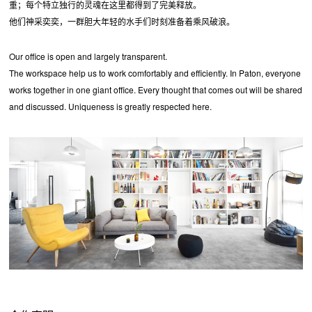
重；每个特立独行的灵魂在这里都得到了完美释放。
他们神采奕奕，一群胆大年轻的水手们时刻准备着乘风破浪。
Our office is open and largely transparent.
The workspace help us to work comfortably and efficiently. In Paton, everyone
works together in one giant office. Every thought that comes out will be shared
and discussed. Uniqueness is greatly respected here.