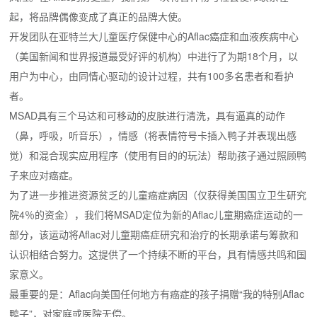
起，将品牌偶像变成了真正的品牌大使。
开发团队在亚特兰大儿童医疗保健中心的Aflac癌症和血液疾病中心
（美国新闻和世界报道最受好评的机构）中进行了为期18个月，以
用户为中心，由同情心驱动的设计过程，共有100多名患者和看护
者。
MSAD具有三个马达和可移动的皮肤进行清洗，具有逼真的动作
（鼻，呼吸，听音乐），情感（将表情符号卡插入鸭子并表现出感
觉）和混合现实应用程序（使用有目的的玩法）帮助孩子通过照顾鸭
子来应对癌症。
为了进一步推进资源贫乏的儿童癌症病因（仅获得美国国立卫生研究
院4％的资金），我们将MSAD定位为新的Aflac儿童期癌症运动的一
部分，该运动将Aflac对儿童期癌症研究和治疗的长期承诺与筹款和
认识相结合努力。
这提供了一个持续不断的平台，具有情感共鸣和国
家意义。
最重要的是：Aflac向美国任何地方有癌症的孩子捐赠“我的特别Aflac
鸭子”，对家庭或医院无偿。