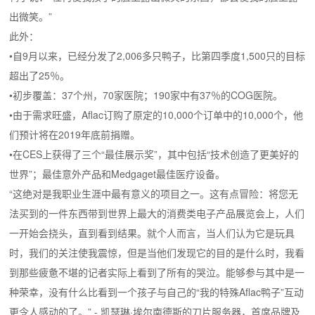
出微笑。”
此外：
•自9月以来，已经分发了2,006多只鸭子，比第四季度1,500只的目标
超出了25％。
•初步覆盖：37个州，70家医院；
190家中有37％的COG医院。
•由于需求旺盛，Aflac订购了原定的10,000个订单中的10,000个，他
们预计将在2019年底前捐赠。
•在CES上获得了三个“最佳展示奖”，其中包括“技术创造了更美好的
世界”；
最佳意外产品和Medgaget最佳医疗设备。
“这绝对是我职业生涯中最有意义的项目之一。
这有点冒险：将您无
法买到的一件东西带到世界上最大的消费类电子产品展览会上，人们
一开始会挠头，直到看到结果。
就个人而言，当人们认为它是玩具
时，我们的关注使我震惊，但是当他们发现它的目的是什么时，我看
到那些疲惫不堪的记者实际上看到了所有的哭泣。
能够参与其中是一
种荣幸，没有什么比看到一个孩子与自己的“我的特殊Aflac鸭子”互动
更令人感动的了。”
-
凯瑟琳·埃尔南德斯的刀片服务器，首席品牌及