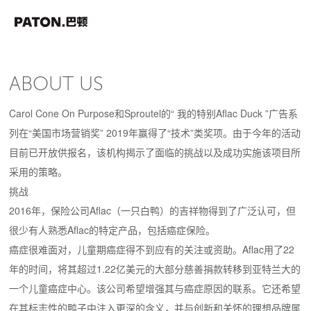
ABOUT US
Carol Cone On Purpose
和
Sproutel
的“
我的特别Aflac Duck
”广告系
列
在
“美国市场营销奖” 2019年
赢得了“技术”类
奖项
。
由于今年的活动
目前已
开放供报名
，该机构揭示了面临的挑战以及成功实施该项目所
采用的策略。
挑战
2016年，保险公司
Aflac
（一只白鸭）
的吉祥物得到
了广泛认可，但
很少有人熟悉Aflac的特定产品，包括癌症保险。
癌症很难面对，儿童期癌症得不到应有的关注或资助。
Aflac用了22
年的时间，将其超过1.22亿美元的大部分慈善捐款转移到亚特兰大的
一个儿童癌症中心。
该公司希望增强其与癌症原因的联系。
它还希望
在其标志性的鸭子中注入更深的含义，并与创新和关怀的理想品牌属