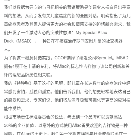
我们以数据为导向的与目标相关的营销策略是创建令人振奋且出乎意
料的想法，从而引发有关儿童癌症的新的全国对话。
明确指出了为儿
童癌症患者及其家人提供更大的社会和情感支持的迫切新兴需求，我
们开发了一个激动人心的突破性想法：My Special Aflac
Duck（MSAD），一种旨在在癌症治疗期间安慰儿童的社交机器
人。
为了将这一概念付诸实践，CCOP选择了研发公司Sproutel。
MSAD
拥有4项正在申请的专利，将Aflac的标志性吉祥物与该公司创新和关
怀的理想品牌属性相关联。
我的《特种鸭》基于这样的见解，即儿童在长达数年的癌症治疗中经
常感到害怕，孤独和孤立。
他们告诉我们，他们想更轻松地表达自己
的感受和需求，专家们说，他们将从深呼吸和可视化等更高的应对技
能中受益。
根据市场责任标准委员会的说法，考虑到一个品牌可以贡献高达
50％的企业价值，以意外的方式使用Aflac备受欢迎的吉祥物是一种
风险。
在Aflac的历史上，我们第一次将吉祥物与社会使命联系在一