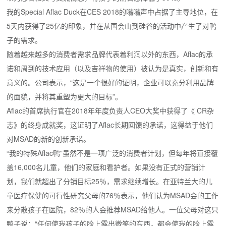
我的Special Aflac Duck在CES 2018的嗡嗡声中占据了主导地位，在
5天内获得了25亿的印象，并在从国会山到硅谷的活动中产生了对鸭
子的需求。
随着越来越多的消费者需求品牌代表着利润以外的东西，Aflac的承
诺和周到的技术应用（以及吉祥物的使用）被认为是真实，创新和有
意义的。
公司表示，“这是一个很好的证明，企业可以充分利用品牌
的面貌，并将其重塑为更大的目标”。
Aflac的首席执行官在2018年年度负责人CEO大奖中获得了《 CR杂
志》的终身成就奖，这证明了Aflac长期回馈的承诺，这得益于他们
对MSAD的新的创新承诺。
“我的特殊Aflac鸭”虽然不是一项广泛的消费者计划，但每年将直接覆
盖16,000名儿童，他们的家庭和看护者。
如果没有正式的营销计
划，我们就超出了分销目标25％，需求继续增长。
在亚特兰大的儿
童医疗保健的可行性研究父母的76％表示，他们认为MSAD会的工作
来分散孩子在医院，82％的人会推荐MSAD给他人。
一位父母对这只
鸭子说：“任何使我孩子的脸上露出微笑的东西，都会使我的脸上露