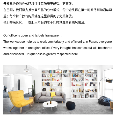
开放易协作的办公环境往往意味着更舒适、更高效。
在巴顿，我们极力推崇扁平化的办公模式，每个念头都在第一时间得到沟通与尊
重；每个特立独行的灵魂在这里都得到了完美释放。
他们神采奕奕，一群胆大年轻的水手们时刻准备着乘风破浪。
Our office is open and largely transparent.
The workspace help us to work comfortably and efficiently. In Paton, everyone
works together in one giant office. Every thought that comes out will be shared
and discussed. Uniqueness is greatly respected here.