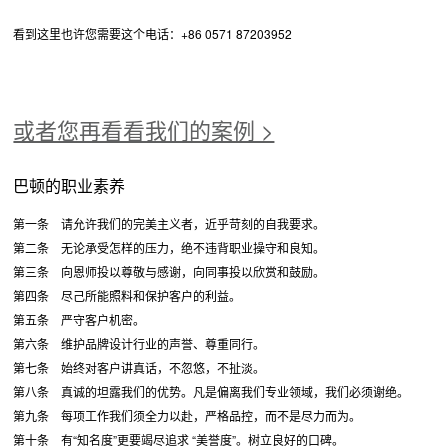
看到这里也许您需要这个电话：+86 0571 87203952
或者您再看看我们的案例 >
巴顿的职业素养
第一条 请允许我们的完美主义者，近乎苛刻的自我要求。
第二条 无论承受怎样的压力，绝不违背职业操守和良知。
第三条 向恩师投以尊敬与感谢，向同事投以欣赏和鼓励。
第四条 尽己所能照料和保护客户的利益。
第五条 严守客户机密。
第六条 维护品牌设计行业的声誉、尊重同行。
第七条 始终对客户讲真话，不忽悠，不扯淡。
第八条 真诚的坦露我们的优势。凡是偏离我们专业领域，我们必须谢绝。
第九条 每项工作我们须全力以赴，严格品控，而不是尽力而为。
第十条 有“知名度”更要竭尽追求 “美誉度”。树立良好的口碑。