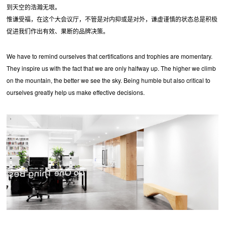
到天空的浩瀚无垠。
惟谦受福，在这个大会议厅，不管是对内抑或是对外，谦虚谨慎的状态总是积极
促进我们作出有效、果断的品牌决策。
We have to remind ourselves that certifications and trophies are momentary.
They inspire us with the fact that we are only halfway up. The higher we climb
on the mountain, the better we see the sky. Being humble but also critical to
ourselves greatly help us make effective decisions.