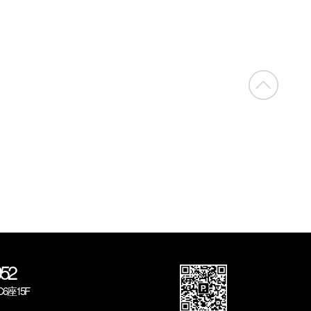
52
座15F