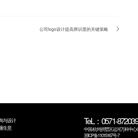
公司logo设计提高辨识度的关键策略
TeL：0571-872039
询与设计
懂生意
中国·杭州拱墅区运河万科中心C6
浙ICP备11015167号-7