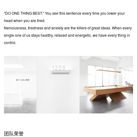
"DO ONE THING BEST." You see this sentence every time you lower your
head when you are tired.
Nervousness, tiredness and anxiety are the killers of great ideas. When every
single one of us stays healthy, relaxed and energetic, we have every thing in
control.
团队荣誉