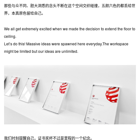
那些与众不同、胆大洞悉的念头不断在这个空间交织碰撞，五颜六色的都丢给世
界，本真原色留给自己。
We all get extremely excited when we made the decision to extend the floor to
ceiling.
Let’s do this! Massive ideas were spawned here everyday.The workspace
might be limited but our ideas are unlimited.
我们时刻提醒自己，证书奖杯不过是里程的一个纪念。