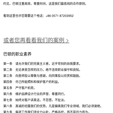
约见，巴顿注重高效，尊重时间，这是我们最底线的合作原则。
看到这里也许您需要这个电话：+86 0571 87203952
或者您再看看我们的案例 >
巴顿的职业素养
第一条 请允许我们的完美主义者，近乎苛刻的自我要求。
第二条 无论承受怎样的压力，绝不违背职业操守和良知。
第三条 向恩师投以尊敬与感谢，向同事投以欣赏和鼓励。
第四条 尽己所能照料和保护客户的利益。
第五条 严守客户机密。
第六条 维护品牌设计行业的声誉、尊重同行。
第七条 始终对客户讲真话，不忽悠，不扯淡。
第八条 真诚的坦露我们的优势。凡是偏离我们专业领域，我们必须谢绝。
第九条 每项工作我们须全力以赴，严格品控，而不是尽力而为。