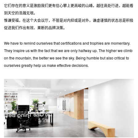
它们存在的意义是激励我们更有信心攀上更高峻的山峰。越往高处行进，越能看
到天空的浩瀚无垠。
惟谦受福，在这个大会议厅，不管是对内抑或是对外，谦虚谨慎的状态总是积极
促进我们作出有效、果断的品牌决策。
We have to remind ourselves that certifications and trophies are momentary.
They inspire us with the fact that we are only halfway up. The higher we climb
on the mountain, the better we see the sky. Being humble but also critical to
ourselves greatly help us make effective decisions.