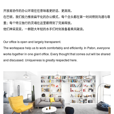
开放易协作的办公环境往往意味着更舒适、更高效。
在巴顿，我们极力推崇扁平化的办公模式，每个念头都在第一时间得到沟通与尊
重；每个特立独行的灵魂在这里都得到了完美释放。
他们神采奕奕，一群胆大年轻的水手们时刻准备着乘风破浪。
Our office is open and largely transparent.
The workspace help us to work comfortably and efficiently. In Paton, everyone
works together in one giant office. Every thought that comes out will be shared
and discussed. Uniqueness is greatly respected here.