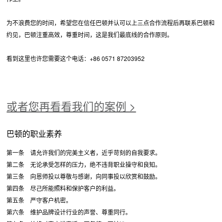
为不浪费您的时间，希望您在信任巴顿并认可以上三点合作流程后再联系巴顿和
约见，巴顿注重高效，尊重时间，这是我们最底线的合作原则。
看到这里也许您需要这个电话：+86 0571 87203952
或者您再看看我们的案例 >
巴顿的职业素养
第一条 请允许我们的完美主义者，近乎苛刻的自我要求。
第二条 无论承受怎样的压力，绝不违背职业操守和良知。
第三条 向恩师投以尊敬与感谢，向同事投以欣赏和鼓励。
第四条 尽己所能照料和保护客户的利益。
第五条 严守客户机密。
第六条 维护品牌设计行业的声誉、尊重同行。