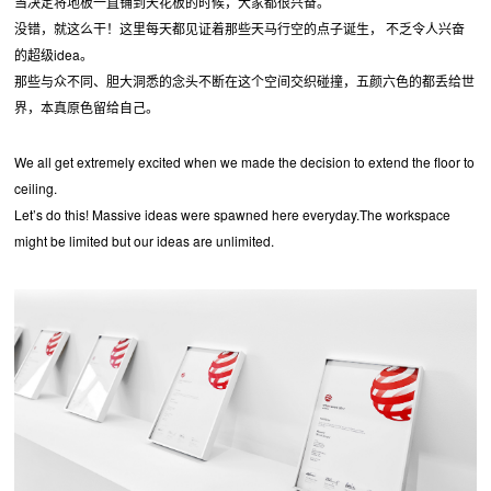
当决定将地板一直铺到天花板的时候，大家都很兴奋。
没错，就这么干！这里每天都见证着那些天马行空的点子诞生， 不乏令人兴奋
的超级idea。
那些与众不同、胆大洞悉的念头不断在这个空间交织碰撞，五颜六色的都丢给世
界，本真原色留给自己。
We all get extremely excited when we made the decision to extend the floor to
ceiling.
Let’s do this! Massive ideas were spawned here everyday.The workspace
might be limited but our ideas are unlimited.