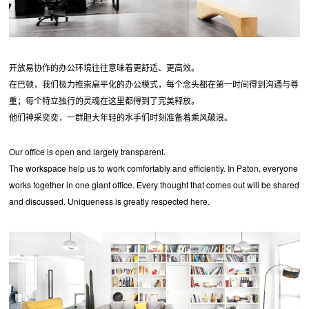
开放易协作的办公环境往往意味着更舒适、更高效。
在巴顿，我们极力推崇扁平化的办公模式，每个念头都在第一时间得到沟通与尊
重；每个特立独行的灵魂在这里都得到了完美释放。
他们神采奕奕，一群胆大年轻的水手们时刻准备着乘风破浪。
Our office is open and largely transparent.
The workspace help us to work comfortably and efficiently. In Paton, everyone
works together in one giant office. Every thought that comes out will be shared
and discussed. Uniqueness is greatly respected here.