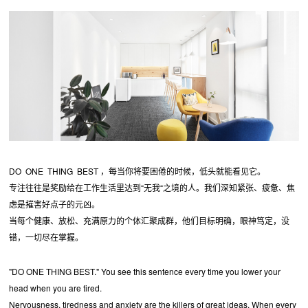
DO ONE THING BEST ，每当你将要困倦的时候，低头就能看见它。
专注往往是奖励给在工作生活里达到“无我“之境的人。我们深知紧张、疲惫、焦
虑是摧害好点子的元凶。
当每个健康、放松、充满原力的个体汇聚成群，他们目标明确，眼神笃定，没
错，一切尽在掌握。
"DO ONE THING BEST." You see this sentence every time you lower your
head when you are tired.
Nervousness, tiredness and anxiety are the killers of great ideas. When every