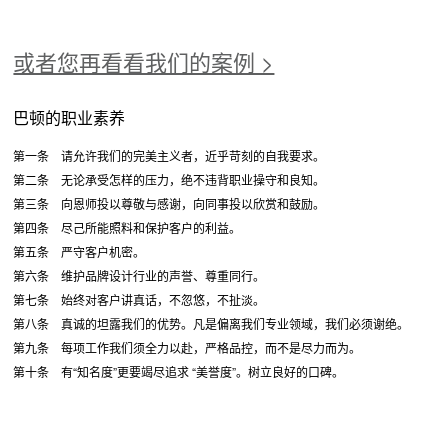
或者您再看看我们的案例 >
巴顿的职业素养
第一条 请允许我们的完美主义者，近乎苛刻的自我要求。
第二条 无论承受怎样的压力，绝不违背职业操守和良知。
第三条 向恩师投以尊敬与感谢，向同事投以欣赏和鼓励。
第四条 尽己所能照料和保护客户的利益。
第五条 严守客户机密。
第六条 维护品牌设计行业的声誉、尊重同行。
第七条 始终对客户讲真话，不忽悠，不扯淡。
第八条 真诚的坦露我们的优势。凡是偏离我们专业领域，我们必须谢绝。
第九条 每项工作我们须全力以赴，严格品控，而不是尽力而为。
第十条 有“知名度”更要竭尽追求 “美誉度”。树立良好的口碑。