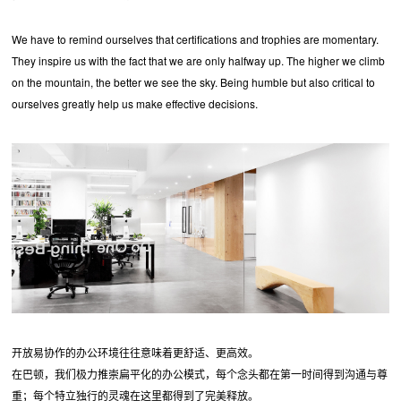
We have to remind ourselves that certifications and trophies are momentary.
They inspire us with the fact that we are only halfway up. The higher we climb
on the mountain, the better we see the sky. Being humble but also critical to
ourselves greatly help us make effective decisions.
开放易协作的办公环境往往意味着更舒适、更高效。
在巴顿，我们极力推崇扁平化的办公模式，每个念头都在第一时间得到沟通与尊
重；每个特立独行的灵魂在这里都得到了完美释放。