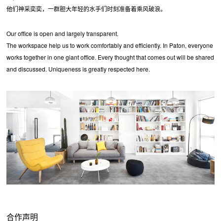
他们神采奕奕，一群胆大年轻的水手们时刻准备着乘风破浪。
Our office is open and largely transparent.
The workspace help us to work comfortably and efficiently. In Paton, everyone
works together in one giant office. Every thought that comes out will be shared
and discussed. Uniqueness is greatly respected here.
合作声明