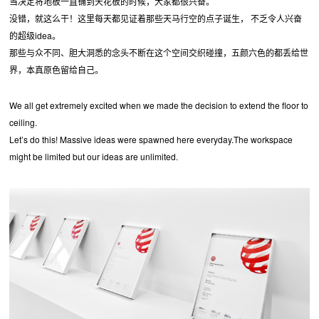
当决定将地板一直铺到天花板的时候，大家都很兴奋。
没错，就这么干！这里每天都见证着那些天马行空的点子诞生， 不乏令人兴奋
的超级idea。
那些与众不同、胆大洞悉的念头不断在这个空间交织碰撞，五颜六色的都丢给世
界，本真原色留给自己。
We all get extremely excited when we made the decision to extend the floor to
ceiling.
Let’s do this! Massive ideas were spawned here everyday.The workspace
might be limited but our ideas are unlimited.