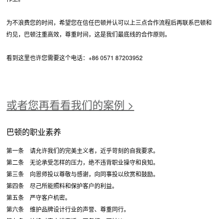
为不浪费您的时间，希望您在信任巴顿并认可以上三点合作流程后再联系巴顿和
约见，巴顿注重高效，尊重时间，这是我们最底线的合作原则。
看到这里也许您需要这个电话：+86 0571 87203952
或者您再看看我们的案例 >
巴顿的职业素养
第一条 请允许我们的完美主义者，近乎苛刻的自我要求。
第二条 无论承受怎样的压力，绝不违背职业操守和良知。
第三条 向恩师投以尊敬与感谢，向同事投以欣赏和鼓励。
第四条 尽己所能照料和保护客户的利益。
第五条 严守客户机密。
第六条 维护品牌设计行业的声誉、尊重同行。