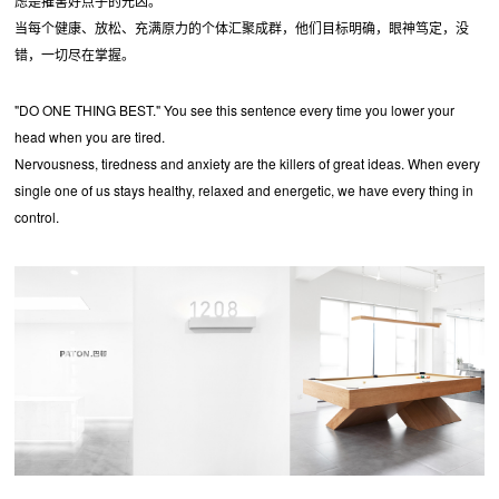
虑是摧害好点子的元凶。
当每个健康、放松、充满原力的个体汇聚成群，他们目标明确，眼神笃定，没
错，一切尽在掌握。
"DO ONE THING BEST." You see this sentence every time you lower your
head when you are tired.
Nervousness, tiredness and anxiety are the killers of great ideas. When every
single one of us stays healthy, relaxed and energetic, we have every thing in
control.