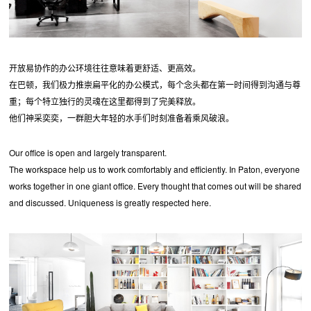
开放易协作的办公环境往往意味着更舒适、更高效。
在巴顿，我们极力推崇扁平化的办公模式，每个念头都在第一时间得到沟通与尊
重；每个特立独行的灵魂在这里都得到了完美释放。
他们神采奕奕，一群胆大年轻的水手们时刻准备着乘风破浪。
Our office is open and largely transparent.
The workspace help us to work comfortably and efficiently. In Paton, everyone
works together in one giant office. Every thought that comes out will be shared
and discussed. Uniqueness is greatly respected here.