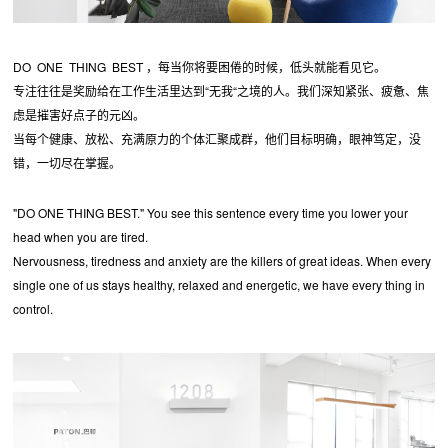
DO ONE THING BEST ，每当你将要困倦的时候，低头就能看见它。
专注往往是奖励给在工作生活里达到“无我“之境的人。我们深知紧张、疲惫、焦
虑是摧害好点子的元凶。
当每个健康、放松、充满原力的个体汇聚成群，他们目标明确，眼神笃定，没
错，一切尽在掌握。
"DO ONE THING BEST." You see this sentence every time you lower your
head when you are tired.
Nervousness, tiredness and anxiety are the killers of great ideas. When every
single one of us stays healthy, relaxed and energetic, we have every thing in
control.