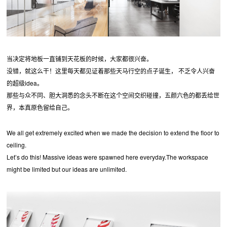
当决定将地板一直铺到天花板的时候，大家都很兴奋。
没错，就这么干！这里每天都见证着那些天马行空的点子诞生， 不乏令人兴奋
的超级idea。
那些与众不同、胆大洞悉的念头不断在这个空间交织碰撞，五颜六色的都丢给世
界，本真原色留给自己。
We all get extremely excited when we made the decision to extend the floor to
ceiling.
Let’s do this! Massive ideas were spawned here everyday.The workspace
might be limited but our ideas are unlimited.