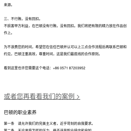
来源。
三、不行贿，没有回扣。
不损害甲方利益，在巴顿没有行贿，没有回扣。我们将把有限的精力放在作品创
作上。
为不浪费您的时间，希望您在信任巴顿并认可以上三点合作流程后再联系巴顿和
约见，巴顿注重高效，尊重时间，这是我们最底线的合作原则。
看到这里也许您需要这个电话：+86 0571 87203952
或者您再看看我们的案例 >
巴顿的职业素养
第一条 请允许我们的完美主义者，近乎苛刻的自我要求。
第二条 无论承受怎样的压力，绝不违背职业操守和良知。