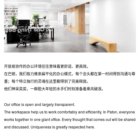
开放易协作的办公环境往往意味着更舒适、更高效。
在巴顿，我们极力推崇扁平化的办公模式，每个念头都在第一时间得到沟通与尊
重；每个特立独行的灵魂在这里都得到了完美释放。
他们神采奕奕，一群胆大年轻的水手们时刻准备着乘风破浪。
Our office is open and largely transparent.
The workspace help us to work comfortably and efficiently. In Paton, everyone
works together in one giant office. Every thought that comes out will be shared
and discussed. Uniqueness is greatly respected here.