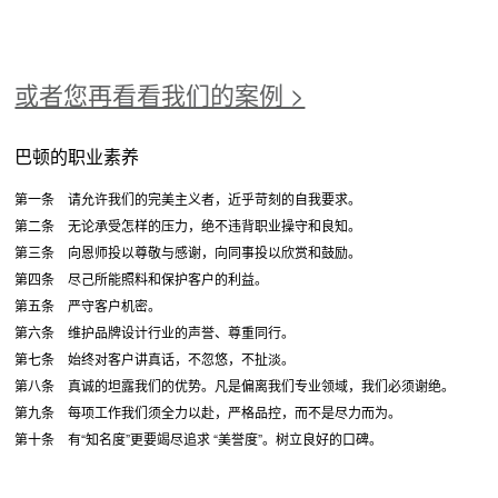
或者您再看看我们的案例 >
巴顿的职业素养
第一条 请允许我们的完美主义者，近乎苛刻的自我要求。
第二条 无论承受怎样的压力，绝不违背职业操守和良知。
第三条 向恩师投以尊敬与感谢，向同事投以欣赏和鼓励。
第四条 尽己所能照料和保护客户的利益。
第五条 严守客户机密。
第六条 维护品牌设计行业的声誉、尊重同行。
第七条 始终对客户讲真话，不忽悠，不扯淡。
第八条 真诚的坦露我们的优势。凡是偏离我们专业领域，我们必须谢绝。
第九条 每项工作我们须全力以赴，严格品控，而不是尽力而为。
第十条 有“知名度”更要竭尽追求 “美誉度”。树立良好的口碑。