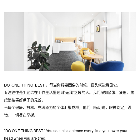
DO ONE THING BEST ，每当你将要困倦的时候，低头就能看见它。
专注往往是奖励给在工作生活里达到“无我“之境的人。我们深知紧张、疲惫、焦
虑是摧害好点子的元凶。
当每个健康、放松、充满原力的个体汇聚成群，他们目标明确，眼神笃定，没
错，一切尽在掌握。
"DO ONE THING BEST." You see this sentence every time you lower your
head when you are tired.