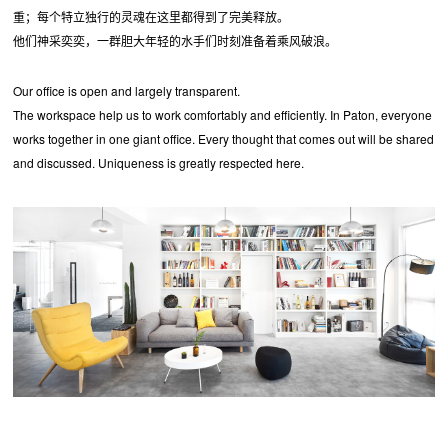
重；每个特立独行的灵魂在这里都得到了完美释放。
他们神采奕奕，一群胆大年轻的水手们时刻准备着乘风破浪。
Our office is open and largely transparent.
The workspace help us to work comfortably and efficiently. In Paton, everyone
works together in one giant office. Every thought that comes out will be shared
and discussed. Uniqueness is greatly respected here.