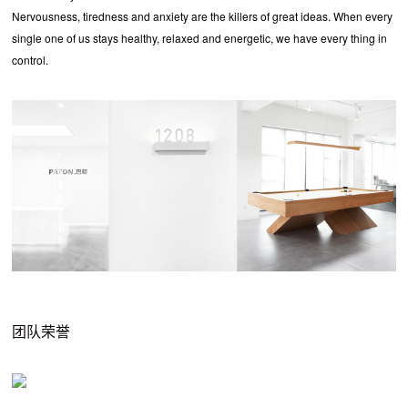
Nervousness, tiredness and anxiety are the killers of great ideas. When every
single one of us stays healthy, relaxed and energetic, we have every thing in
control.
团队荣誉