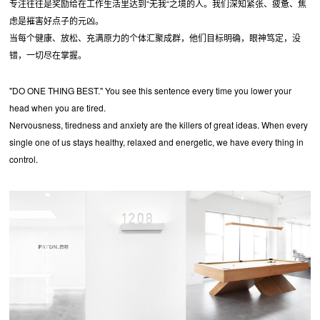
专注往往是奖励给在工作生活里达到“无我“之境的人。我们深知紧张、疲惫、焦
虑是摧害好点子的元凶。
当每个健康、放松、充满原力的个体汇聚成群，他们目标明确，眼神笃定，没
错，一切尽在掌握。
"DO ONE THING BEST." You see this sentence every time you lower your
head when you are tired.
Nervousness, tiredness and anxiety are the killers of great ideas. When every
single one of us stays healthy, relaxed and energetic, we have every thing in
control.