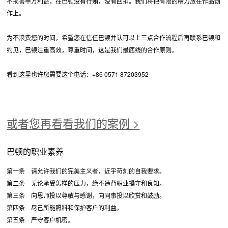
不损害甲方利益，在巴顿没有行贿，没有回扣。我们将把有限的精力放在作品创
作上。
为不浪费您的时间，希望您在信任巴顿并认可以上三点合作流程后再联系巴顿和
约见，巴顿注重高效，尊重时间，这是我们最底线的合作原则。
看到这里也许您需要这个电话：+86 0571 87203952
或者您再看看我们的案例 >
巴顿的职业素养
第一条 请允许我们的完美主义者，近乎苛刻的自我要求。
第二条 无论承受怎样的压力，绝不违背职业操守和良知。
第三条 向恩师投以尊敬与感谢，向同事投以欣赏和鼓励。
第四条 尽己所能照料和保护客户的利益。
第五条 严守客户机密。