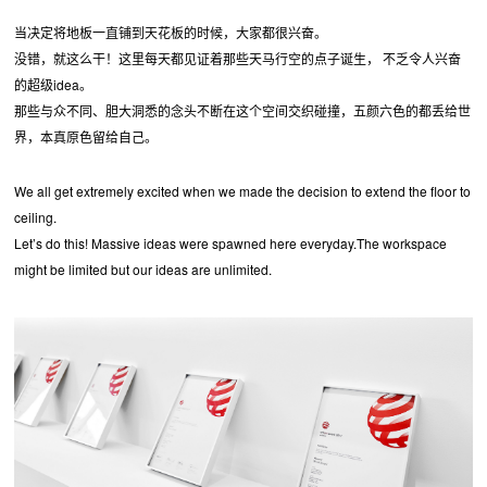
当决定将地板一直铺到天花板的时候，大家都很兴奋。
没错，就这么干！这里每天都见证着那些天马行空的点子诞生， 不乏令人兴奋
的超级idea。
那些与众不同、胆大洞悉的念头不断在这个空间交织碰撞，五颜六色的都丢给世
界，本真原色留给自己。
We all get extremely excited when we made the decision to extend the floor to
ceiling.
Let’s do this! Massive ideas were spawned here everyday.The workspace
might be limited but our ideas are unlimited.