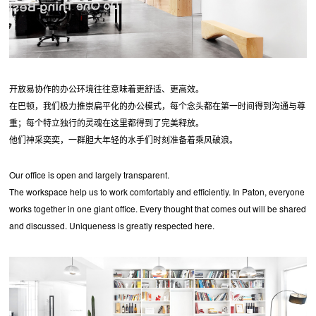
开放易协作的办公环境往往意味着更舒适、更高效。
在巴顿，我们极力推崇扁平化的办公模式，每个念头都在第一时间得到沟通与尊
重；每个特立独行的灵魂在这里都得到了完美释放。
他们神采奕奕，一群胆大年轻的水手们时刻准备着乘风破浪。
Our office is open and largely transparent.
The workspace help us to work comfortably and efficiently. In Paton, everyone
works together in one giant office. Every thought that comes out will be shared
and discussed. Uniqueness is greatly respected here.