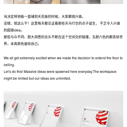
当决定将地板一直铺到天花板的时候，大家都很兴奋。
没错，就这么干！这里每天都见证着那些天马行空的点子诞生， 不乏令人兴奋
的超级idea。
那些与众不同、胆大洞悉的念头不断在这个空间交织碰撞，五颜六色的都丢给世
界，本真原色留给自己。
We all get extremely excited when we made the decision to extend the floor to
ceiling.
Let’s do this! Massive ideas were spawned here everyday.The workspace
might be limited but our ideas are unlimited.