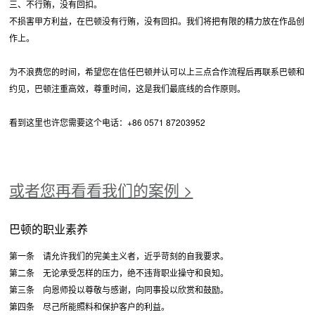
三、不行贿，没有回扣。
不损害甲方利益，在巴顿没有行贿，没有回扣。我们将把有限的精力放在作品创
作上。
为不浪费您的时间，希望您在信任巴顿并认可以上三点合作流程后再联系巴顿和
约见，巴顿注重高效，尊重时间，这是我们最底线的合作原则。
看到这里也许您需要这个电话：+86 0571 87203952
或者您再看看我们的案例 >
巴顿的职业素养
第一条 请允许我们的完美主义者，近乎苛刻的自我要求。
第二条 无论承受怎样的压力，绝不违背职业操守和良知。
第三条 向恩师投以尊敬与感谢，向同事投以欣赏和鼓励。
第四条 尽己所能照料和保护客户的利益。