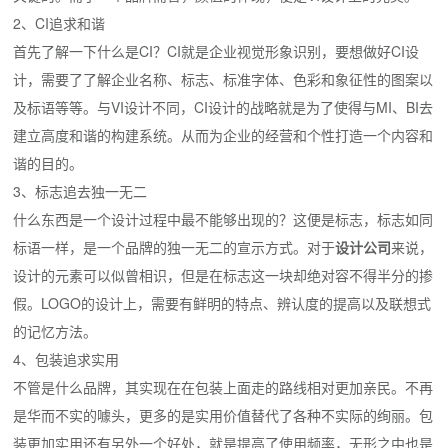
2、CI追求和谐
首先了解一下什么是CI？CI就是企业视觉形象识别，要想做好CI设
计，需要了了解企业名称、标志、标准字体、色彩和象征性的图案以
及标语等等。与VI设计不同，CI设计的战略就是为了使得与MI、BI去
建立高度和谐的构建系统。从而为企业的经营和个性打造一个内容和
谐的目的。
3、标志追去独一无二
什么东西是一个设计过程中最不能够出现的？这便是标志，标志如同
标语一样，是一个品牌的独一无二的宣示方式。对于
设计公司
来说，
设计的元素可以似曾相识，但是在标志这一块却绝对容不得半分的掺
假。LOGO的设计上，需要有鲜明的特点、辨认度的提高以及联想式
的记忆方法。
4、包装追求实用
不管是什么品牌，其实现在在包装上面走的路线相对更加亲民。不再
是华而不实的噱头，更多的是实用价值替代了各种不实际的绚丽。包
装更加实用还有另外一个好处，就是提高了使用频率，无形之中也是