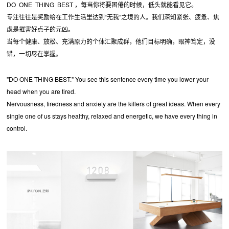
DO ONE THING BEST ，每当你将要困倦的时候，低头就能看见它。
专注往往是奖励给在工作生活里达到“无我“之境的人。我们深知紧张、疲惫、焦
虑是摧害好点子的元凶。
当每个健康、放松、充满原力的个体汇聚成群，他们目标明确，眼神笃定，没
错，一切尽在掌握。
"DO ONE THING BEST." You see this sentence every time you lower your
head when you are tired.
Nervousness, tiredness and anxiety are the killers of great ideas. When every
single one of us stays healthy, relaxed and energetic, we have every thing in
control.