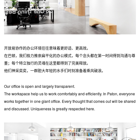
开放易协作的办公环境往往意味着更舒适、更高效。
在巴顿，我们极力推崇扁平化的办公模式，每个念头都在第一时间得到沟通与尊
重；每个特立独行的灵魂在这里都得到了完美释放。
他们神采奕奕，一群胆大年轻的水手们时刻准备着乘风破浪。
Our office is open and largely transparent.
The workspace help us to work comfortably and efficiently. In Paton, everyone
works together in one giant office. Every thought that comes out will be shared
and discussed. Uniqueness is greatly respected here.