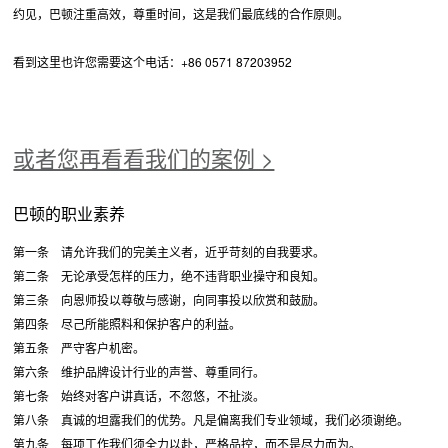
约见，巴顿注重高效，尊重时间，这是我们最底线的合作原则。
看到这里也许您需要这个电话：+86 0571 87203952
或者您再看看我们的案例 >
巴顿的职业素养
第一条 请允许我们的完美主义者，近乎苛刻的自我要求。
第二条 无论承受怎样的压力，绝不违背职业操守和良知。
第三条 向恩师投以尊敬与感谢，向同事投以欣赏和鼓励。
第四条 尽己所能照料和保护客户的利益。
第五条 严守客户机密。
第六条 维护品牌设计行业的声誉、尊重同行。
第七条 始终对客户讲真话，不忽悠，不扯淡。
第八条 真诚的坦露我们的优势。凡是偏离我们专业领域，我们必须谢绝。
第九条 每项工作我们须全力以赴，严格品控，而不是尽力而为。