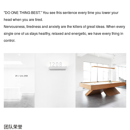
"DO ONE THING BEST." You see this sentence every time you lower your
head when you are tired.
Nervousness, tiredness and anxiety are the killers of great ideas. When every
single one of us stays healthy, relaxed and energetic, we have every thing in
control.
团队荣誉