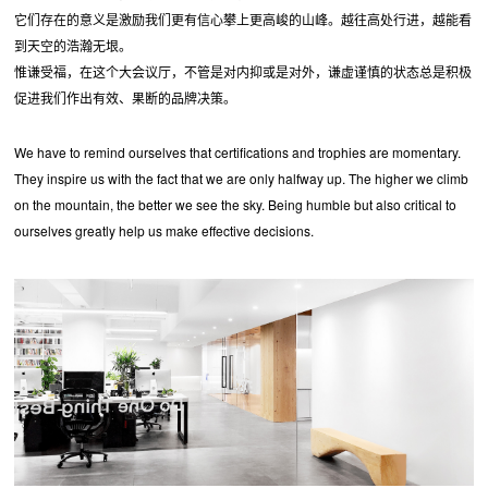
它们存在的意义是激励我们更有信心攀上更高峻的山峰。越往高处行进，越能看
到天空的浩瀚无垠。
惟谦受福，在这个大会议厅，不管是对内抑或是对外，谦虚谨慎的状态总是积极
促进我们作出有效、果断的品牌决策。
We have to remind ourselves that certifications and trophies are momentary.
They inspire us with the fact that we are only halfway up. The higher we climb
on the mountain, the better we see the sky. Being humble but also critical to
ourselves greatly help us make effective decisions.