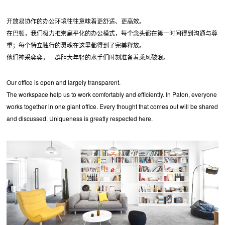
开放易协作的办公环境往往意味着更舒适、更高效。
在巴顿，我们极力推崇扁平化的办公模式，每个念头都在第一时间得到沟通与尊
重；每个特立独行的灵魂在这里都得到了完美释放。
他们神采奕奕，一群胆大年轻的水手们时刻准备着乘风破浪。
Our office is open and largely transparent.
The workspace help us to work comfortably and efficiently. In Paton, everyone
works together in one giant office. Every thought that comes out will be shared
and discussed. Uniqueness is greatly respected here.