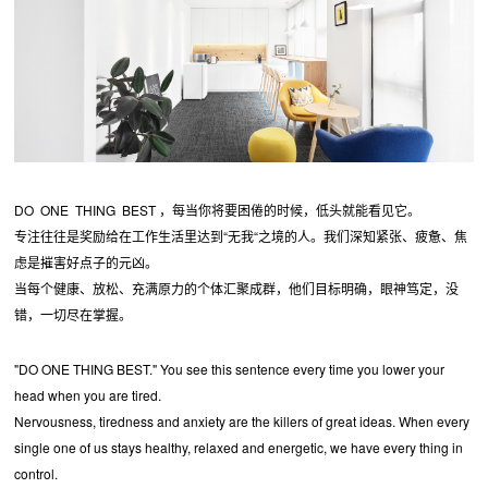
DO ONE THING BEST ，每当你将要困倦的时候，低头就能看见它。
专注往往是奖励给在工作生活里达到“无我“之境的人。我们深知紧张、疲惫、焦
虑是摧害好点子的元凶。
当每个健康、放松、充满原力的个体汇聚成群，他们目标明确，眼神笃定，没
错，一切尽在掌握。
"DO ONE THING BEST." You see this sentence every time you lower your
head when you are tired.
Nervousness, tiredness and anxiety are the killers of great ideas. When every
single one of us stays healthy, relaxed and energetic, we have every thing in
control.