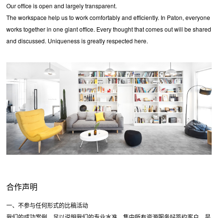
Our office is open and largely transparent.
The workspace help us to work comfortably and efficiently. In Paton, everyone
works together in one giant office. Every thought that comes out will be shared
and discussed. Uniqueness is greatly respected here.
合作声明
一、不参与任何形式的比稿活动
我们的成功案例，足以说明我们的专业水准，集中所有资源服务好签约客户，是