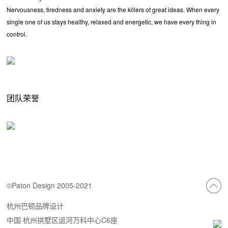
Nervousness, tiredness and anxiety are the killers of great ideas. When every
single one of us stays healthy, relaxed and energetic, we have every thing in
control.
团队荣誉
©Paton Design 2005-2021
杭州巴顿品牌设计
中国·杭州拱墅区运河万科中心C6座