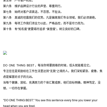
第五条 严守客户机密。
第六条 维护品牌设计行业的声誉、尊重同行。
第七条 始终对客户讲真话，不忽悠，不扯淡。
第八条 真诚的坦露我们的优势。凡是偏离我们专业领域，我们必须谢绝。
第九条 每项工作我们须全力以赴，严格品控，而不是尽力而为。
第十条 有“知名度”更要竭尽追求 “美誉度”。树立良好的口碑。
DO ONE THING BEST ，每当你将要困倦的时候，低头就能看见它。
专注往往是奖励给在工作生活里达到“无我“之境的人。我们深知紧张、疲惫、焦
虑是摧害好点子的元凶。
当每个健康、放松、充满原力的个体汇聚成群，他们目标明确，眼神笃定，没
错，一切尽在掌握。
"DO ONE THING BEST." You see this sentence every time you lower your
head when you are tired.