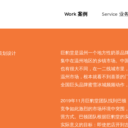
Work
案例
Service
业
巨豹堂是温州一个地方性奶茶品牌
策划设计
集中在温州地区的乡镇市场。中
也有很大不同，在一二线城市里
温州市场，根本就看不到喜茶的
全国巨头品牌蜜雪冰城频频动作
2019年11月巨豹堂团队找到巴
竞争如此激烈的市场环境中突围
营方式。巴顿团队根据巨豹堂的
实际意义的目标：即使把店开到