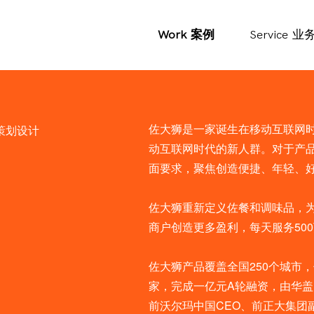
Work
案例
Service
业
佐大狮是一家诞生在移动互联网
策划设计
动互联网时代的新人群。对于产
面要求，聚焦创造便捷、年轻、
佐大狮重新定义佐餐和调味品，为
商户创造更多盈利，每天服务50
佐大狮产品覆盖全国250个城市，
家，完成一亿元A轮融资，由华
前沃尔玛中国CEO、前正大集团