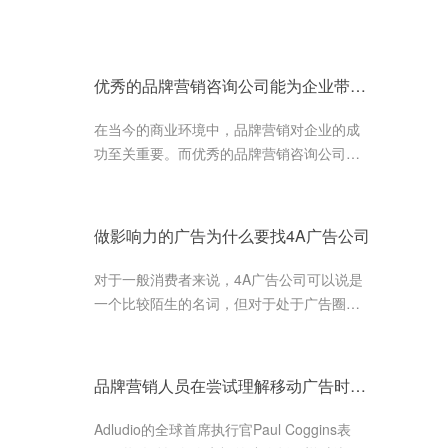
优秀的品牌营销咨询公司能为企业带来确定性增长
在当今的商业环境中，品牌营销对企业的成
功至关重要。而优秀的品牌营销咨询公司能
够为企业带来确定性增长，帮助企业建立起
强大的品牌形象和业务模式。
做影响力的广告为什么要找4A广告公司
对于一般消费者来说，4A广告公司可以说是
一个比较陌生的名词，但对于处于广告圈里
业内人士来说，它却是一个非常具有身份和
象征的名词，每一个广告公司都期...
品牌营销人员在尝试理解移动广告时需要像游戏玩家一样思考
Adludio的全球首席执行官Paul Coggins表