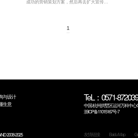
成功的营销策划方案，然后再去扩大宣传，
在市场上占有自己的一席之地。营销策划方
案不是随便策划的，要遵循一定的...
1
TeL：0571-872039
询与设计
懂生意
中国·杭州拱墅区运河万科中心C6
浙ICP备11015167号-7
友情链接
Baidu Map
Go
ND 2008-2025