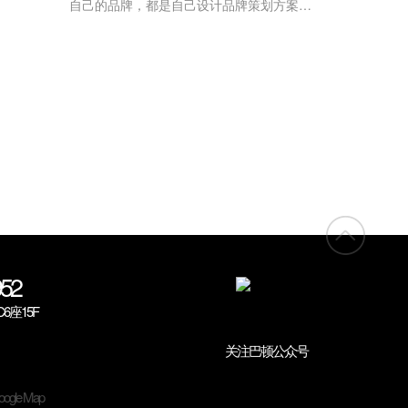
自己的品牌，都是自己设计品牌策划方案，
然后自己为自己的品牌做营销策划。但是现
在市面上出现了很多的品牌策划公...
52
座15F
关注巴顿公众号
ogle Map