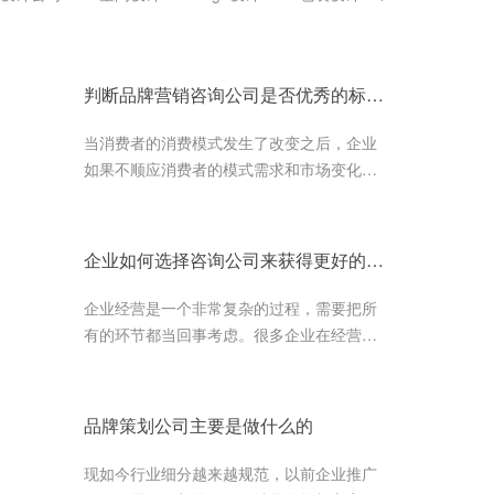
判断品牌营销咨询公司是否优秀的标准有哪些？
当消费者的消费模式发生了改变之后，企业
如果不顺应消费者的模式需求和市场变化来
对企业品牌进行调整的话，就很容易被市场
所遗忘，被消费者所漠视。所以，...
企业如何选择咨询公司来获得更好的发展
企业经营是一个非常复杂的过程，需要把所
有的环节都当回事考虑。很多企业在经营过
程中会遇到不同程度的难题和苦恼，这个时
候专业的企业咨询策划公司可以给...
品牌策划公司主要是做什么的
现如今行业细分越来越规范，以前企业推广