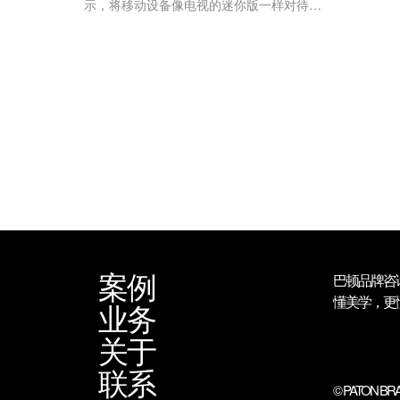
示，将移动设备像电视的迷你版一样对待的
营销人员正在严重低估该媒体的广阔潜力和
相关影响力。他认为，视频游戏开...
案例
巴顿品牌咨
懂美学，更
业务
关于
联系
© PATON BRA