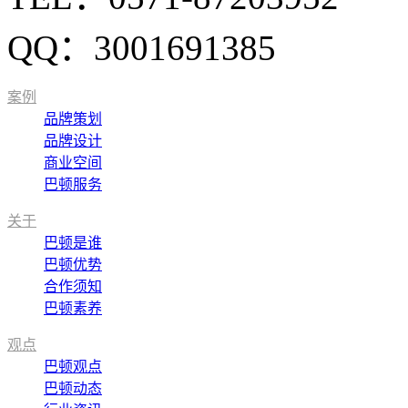
QQ：3001691385
案例
品牌策划
品牌设计
商业空间
巴顿服务
关于
巴顿是谁
巴顿优势
合作须知
巴顿素养
观点
巴顿观点
巴顿动态