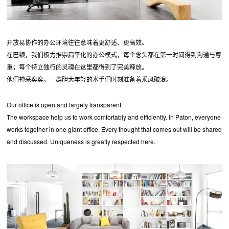
开放易协作的办公环境往往意味着更舒适、更高效。
在巴顿，我们极力推崇扁平化的办公模式，每个念头都在第一时间得到沟通与尊
重；每个特立独行的灵魂在这里都得到了完美释放。
他们神采奕奕，一群胆大年轻的水手们时刻准备着乘风破浪。
Our office is open and largely transparent.
The workspace help us to work comfortably and efficiently. In Paton, everyone
works together in one giant office. Every thought that comes out will be shared
and discussed. Uniqueness is greatly respected here.