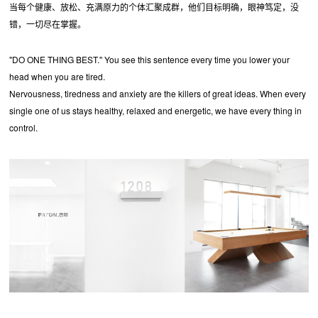
当每个健康、放松、充满原力的个体汇聚成群，他们目标明确，眼神笃定，没
错，一切尽在掌握。
"DO ONE THING BEST." You see this sentence every time you lower your
head when you are tired.
Nervousness, tiredness and anxiety are the killers of great ideas. When every
single one of us stays healthy, relaxed and energetic, we have every thing in
control.