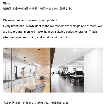
眼前。
请相信接触巴顿的第一感觉，我们一直如此，始终如此。
Clean, organized, trustworthy and prudent.
Every brand has its own identity and we respect every single one of them. We
are like programmers we make the most suitable codes for brands. That is
what we have been doing and what we will be doing.
当决定将地板一直铺到天花板的时候，大家都很兴奋。