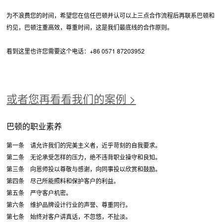
为不浪费您的时间，希望您在信任巴顿并认可以上三点合作流程后再联系巴顿和
约见，巴顿注重高效，尊重时间，这是我们最底线的合作原则。
看到这里也许您需要这个电话：+86 0571 87203952
或者您再看看我们的案例 >
巴顿的职业素养
第一条 请允许我们的完美主义者，近乎苛刻的自我要求。
第二条 无论承受怎样的压力，绝不违背职业操守和良知。
第三条 向恩师投以尊敬与感谢，向同事投以欣赏和鼓励。
第四条 尽己所能照料和保护客户的利益。
第五条 严守客户机密。
第六条 维护品牌设计行业的声誉、尊重同行。
第七条 始终对客户讲真话，不忽悠，不扯淡。