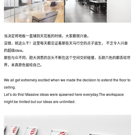
当决定将地板一直铺到天花板的时候，大家都很兴奋。
没错，就这么干！这里每天都见证着那些天马行空的点子诞生， 不乏令人兴奋
的超级idea。
那些与众不同、胆大洞悉的念头不断在这个空间交织碰撞，五颜六色的都丢给世
界，本真原色留给自己。
We all get extremely excited when we made the decision to extend the floor to
ceiling.
Let’s do this! Massive ideas were spawned here everyday.The workspace
might be limited but our ideas are unlimited.