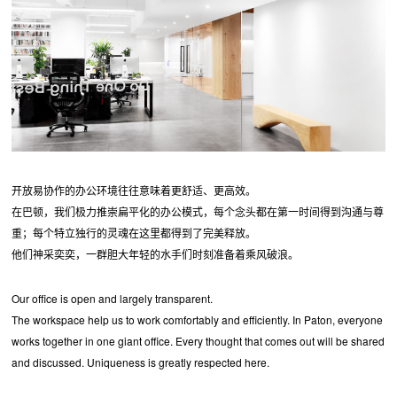
开放易协作的办公环境往往意味着更舒适、更高效。
在巴顿，我们极力推崇扁平化的办公模式，每个念头都在第一时间得到沟通与尊
重；每个特立独行的灵魂在这里都得到了完美释放。
他们神采奕奕，一群胆大年轻的水手们时刻准备着乘风破浪。
Our office is open and largely transparent.
The workspace help us to work comfortably and efficiently. In Paton, everyone
works together in one giant office. Every thought that comes out will be shared
and discussed. Uniqueness is greatly respected here.