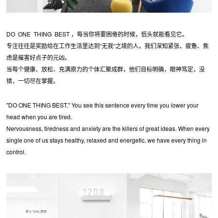
DO ONE THING BEST ，每当你将要困倦的时候，低头就能看见它。
专注往往是奖励给在工作生活里达到“无我“之境的人。我们深知紧张、疲惫、焦
虑是摧害好点子的元凶。
当每个健康、放松、充满原力的个体汇聚成群，他们目标明确，眼神笃定，没
错，一切尽在掌握。
"DO ONE THING BEST." You see this sentence every time you lower your
head when you are tired.
Nervousness, tiredness and anxiety are the killers of great ideas. When every
single one of us stays healthy, relaxed and energetic, we have every thing in
control.