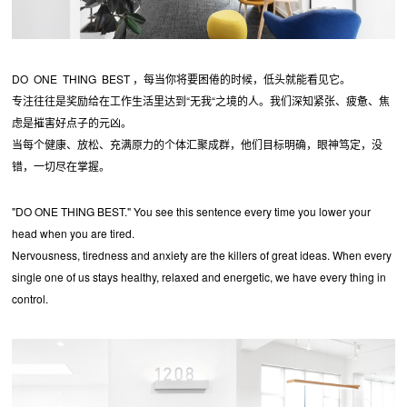
DO ONE THING BEST ，每当你将要困倦的时候，低头就能看见它。
专注往往是奖励给在工作生活里达到“无我“之境的人。我们深知紧张、疲惫、焦
虑是摧害好点子的元凶。
当每个健康、放松、充满原力的个体汇聚成群，他们目标明确，眼神笃定，没
错，一切尽在掌握。
"DO ONE THING BEST." You see this sentence every time you lower your
head when you are tired.
Nervousness, tiredness and anxiety are the killers of great ideas. When every
single one of us stays healthy, relaxed and energetic, we have every thing in
control.