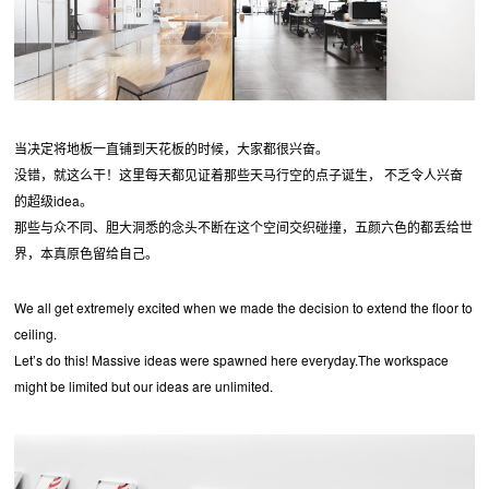
当决定将地板一直铺到天花板的时候，大家都很兴奋。
没错，就这么干！这里每天都见证着那些天马行空的点子诞生， 不乏令人兴奋
的超级idea。
那些与众不同、胆大洞悉的念头不断在这个空间交织碰撞，五颜六色的都丢给世
界，本真原色留给自己。
We all get extremely excited when we made the decision to extend the floor to
ceiling.
Let’s do this! Massive ideas were spawned here everyday.The workspace
might be limited but our ideas are unlimited.