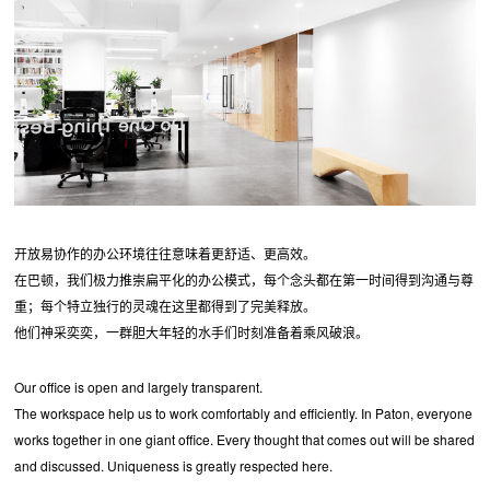
开放易协作的办公环境往往意味着更舒适、更高效。
在巴顿，我们极力推崇扁平化的办公模式，每个念头都在第一时间得到沟通与尊
重；每个特立独行的灵魂在这里都得到了完美释放。
他们神采奕奕，一群胆大年轻的水手们时刻准备着乘风破浪。
Our office is open and largely transparent.
The workspace help us to work comfortably and efficiently. In Paton, everyone
works together in one giant office. Every thought that comes out will be shared
and discussed. Uniqueness is greatly respected here.