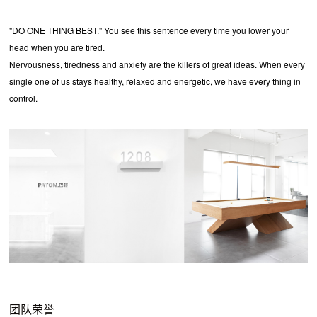
"DO ONE THING BEST." You see this sentence every time you lower your
head when you are tired.
Nervousness, tiredness and anxiety are the killers of great ideas. When every
single one of us stays healthy, relaxed and energetic, we have every thing in
control.
团队荣誉