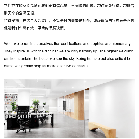
它们存在的意义是激励我们更有信心攀上更高峻的山峰。越往高处行进，越能看
到天空的浩瀚无垠。
惟谦受福，在这个大会议厅，不管是对内抑或是对外，谦虚谨慎的状态总是积极
促进我们作出有效、果断的品牌决策。
We have to remind ourselves that certifications and trophies are momentary.
They inspire us with the fact that we are only halfway up. The higher we climb
on the mountain, the better we see the sky. Being humble but also critical to
ourselves greatly help us make effective decisions.