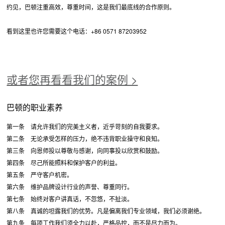
约见，巴顿注重高效，尊重时间，这是我们最底线的合作原则。
看到这里也许您需要这个电话：+86 0571 87203952
或者您再看看我们的案例 >
巴顿的职业素养
第一条 请允许我们的完美主义者，近乎苛刻的自我要求。
第二条 无论承受怎样的压力，绝不违背职业操守和良知。
第三条 向恩师投以尊敬与感谢，向同事投以欣赏和鼓励。
第四条 尽己所能照料和保护客户的利益。
第五条 严守客户机密。
第六条 维护品牌设计行业的声誉、尊重同行。
第七条 始终对客户讲真话，不忽悠，不扯淡。
第八条 真诚的坦露我们的优势。凡是偏离我们专业领域，我们必须谢绝。
第九条 每项工作我们须全力以赴，严格品控，而不是尽力而为。