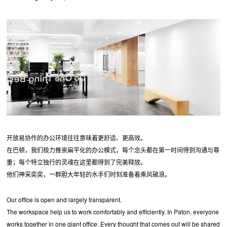
开放易协作的办公环境往往意味着更舒适、更高效。
在巴顿，我们极力推崇扁平化的办公模式，每个念头都在第一时间得到沟通与尊
重；每个特立独行的灵魂在这里都得到了完美释放。
他们神采奕奕，一群胆大年轻的水手们时刻准备着乘风破浪。
Our office is open and largely transparent.
The workspace help us to work comfortably and efficiently. In Paton, everyone
works together in one giant office. Every thought that comes out will be shared