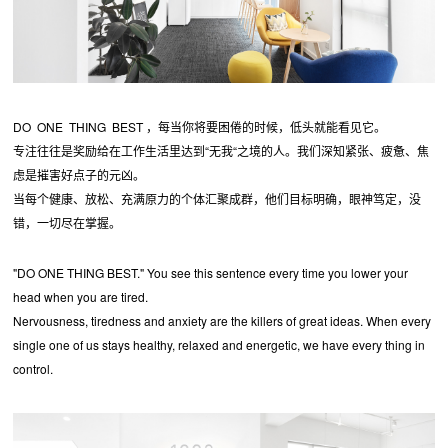
DO ONE THING BEST ，每当你将要困倦的时候，低头就能看见它。
专注往往是奖励给在工作生活里达到“无我“之境的人。我们深知紧张、疲惫、焦
虑是摧害好点子的元凶。
当每个健康、放松、充满原力的个体汇聚成群，他们目标明确，眼神笃定，没
错，一切尽在掌握。
"DO ONE THING BEST." You see this sentence every time you lower your
head when you are tired.
Nervousness, tiredness and anxiety are the killers of great ideas. When every
single one of us stays healthy, relaxed and energetic, we have every thing in
control.