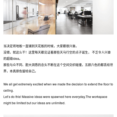
当决定将地板一直铺到天花板的时候，大家都很兴奋。
没错，就这么干！这里每天都见证着那些天马行空的点子诞生， 不乏令人兴奋
的超级idea。
那些与众不同、胆大洞悉的念头不断在这个空间交织碰撞，五颜六色的都丢给世
界，本真原色留给自己。
We all get extremely excited when we made the decision to extend the floor to
ceiling.
Let’s do this! Massive ideas were spawned here everyday.The workspace
might be limited but our ideas are unlimited.