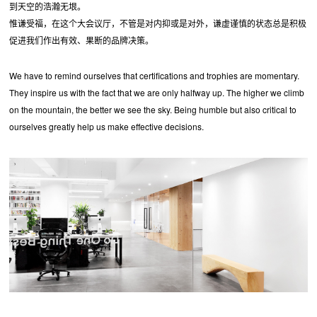
到天空的浩瀚无垠。
惟谦受福，在这个大会议厅，不管是对内抑或是对外，谦虚谨慎的状态总是积极
促进我们作出有效、果断的品牌决策。
We have to remind ourselves that certifications and trophies are momentary.
They inspire us with the fact that we are only halfway up. The higher we climb
on the mountain, the better we see the sky. Being humble but also critical to
ourselves greatly help us make effective decisions.