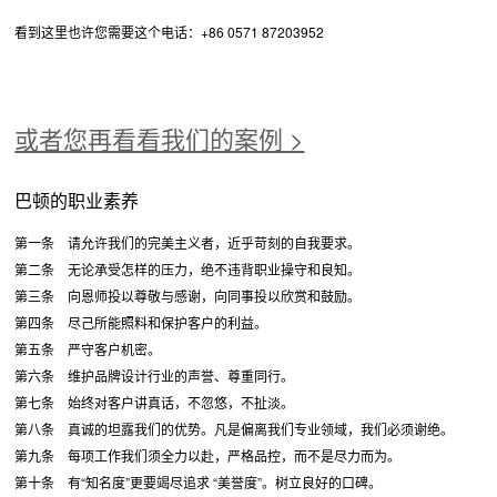
看到这里也许您需要这个电话：+86 0571 87203952
或者您再看看我们的案例 >
巴顿的职业素养
第一条 请允许我们的完美主义者，近乎苛刻的自我要求。
第二条 无论承受怎样的压力，绝不违背职业操守和良知。
第三条 向恩师投以尊敬与感谢，向同事投以欣赏和鼓励。
第四条 尽己所能照料和保护客户的利益。
第五条 严守客户机密。
第六条 维护品牌设计行业的声誉、尊重同行。
第七条 始终对客户讲真话，不忽悠，不扯淡。
第八条 真诚的坦露我们的优势。凡是偏离我们专业领域，我们必须谢绝。
第九条 每项工作我们须全力以赴，严格品控，而不是尽力而为。
第十条 有“知名度”更要竭尽追求 “美誉度”。树立良好的口碑。