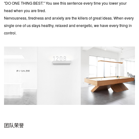
"DO ONE THING BEST." You see this sentence every time you lower your
head when you are tired.
Nervousness, tiredness and anxiety are the killers of great ideas. When every
single one of us stays healthy, relaxed and energetic, we have every thing in
control.
团队荣誉