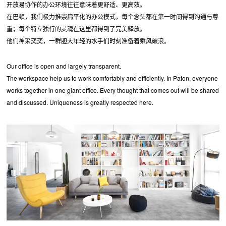
开放易协作的办公环境往往意味着更舒适、更高效。
在巴顿，我们极力推崇扁平化的办公模式，每个念头都在第一时间得到沟通与尊
重；每个特立独行的灵魂在这里都得到了完美释放。
他们神采奕奕，一群胆大年轻的水手们时刻准备着乘风破浪。
Our office is open and largely transparent.
The workspace help us to work comfortably and efficiently. In Paton, everyone
works together in one giant office. Every thought that comes out will be shared
and discussed. Uniqueness is greatly respected here.