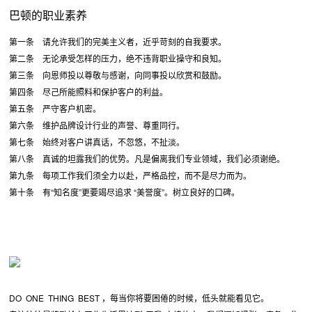
巴顿的职业素养
第一条 请允许我们的完美主义者，近乎苛刻的自我要求。
第二条 无论承受怎样的压力，绝不违背职业操守和良知。
第三条 向恩师投以尊敬与感谢，向同事投以欣赏和鼓励。
第四条 尽己所能照料和保护客户的利益。
第五条 严守客户机密。
第六条 维护品牌设计行业的声誉、尊重同行。
第七条 始终对客户讲真话，不忽悠，不扯淡。
第八条 真诚的坦露我们的优势。凡是偏离我们专业领域，我们必须谢绝。
第九条 每项工作我们须全力以赴，严格品控，而不是尽力而为。
第十条 有“知名度”更要竭尽追求 “美誉度”。树立良好的口碑。
DO ONE THING BEST ，每当你将要困倦的时候，低头就能看见它。