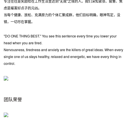
专注往往是奖励给在工作生活里达到“无我“之境的人。我们深知紧张、疲惫、焦
虑是摧害好点子的元凶。
当每个健康、放松、充满原力的个体汇聚成群，他们目标明确，眼神笃定，没
错，一切尽在掌握。
"DO ONE THING BEST." You see this sentence every time you lower your
head when you are tired.
Nervousness, tiredness and anxiety are the killers of great ideas. When every
single one of us stays healthy, relaxed and energetic, we have every thing in
control.
团队荣誉