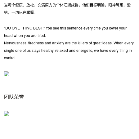
当每个健康、放松、充满原力的个体汇聚成群，他们目标明确，眼神笃定，没
错，一切尽在掌握。
"DO ONE THING BEST." You see this sentence every time you lower your
head when you are tired.
Nervousness, tiredness and anxiety are the killers of great ideas. When every
single one of us stays healthy, relaxed and energetic, we have every thing in
control.
团队荣誉