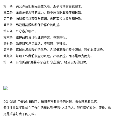
第一条 请允许我们的完美主义者，近乎苛刻的自我要求。
第二条 无论承受怎样的压力，绝不违背职业操守和良知。
第三条 向恩师投以尊敬与感谢，向同事投以欣赏和鼓励。
第四条 尽己所能照料和保护客户的利益。
第五条 严守客户机密。
第六条 维护品牌设计行业的声誉、尊重同行。
第七条 始终对客户讲真话，不忽悠，不扯淡。
第八条 真诚的坦露我们的优势。凡是偏离我们专业领域，我们必须谢绝。
第九条 每项工作我们须全力以赴，严格品控，而不是尽力而为。
第十条 有“知名度”更要竭尽追求 “美誉度”。树立良好的口碑。
DO ONE THING BEST ，每当你将要困倦的时候，低头就能看见它。
专注往往是奖励给在工作生活里达到“无我“之境的人。我们深知紧张、疲惫、焦
虑是摧害好点子的元凶。