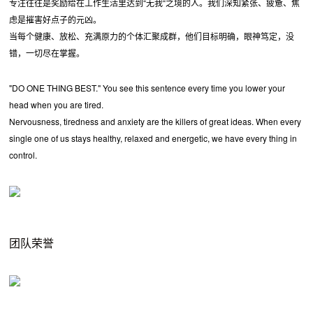
专注往往是奖励给在工作生活里达到“无我“之境的人。我们深知紧张、疲惫、焦
虑是摧害好点子的元凶。
当每个健康、放松、充满原力的个体汇聚成群，他们目标明确，眼神笃定，没
错，一切尽在掌握。
"DO ONE THING BEST." You see this sentence every time you lower your
head when you are tired.
Nervousness, tiredness and anxiety are the killers of great ideas. When every
single one of us stays healthy, relaxed and energetic, we have every thing in
control.
团队荣誉