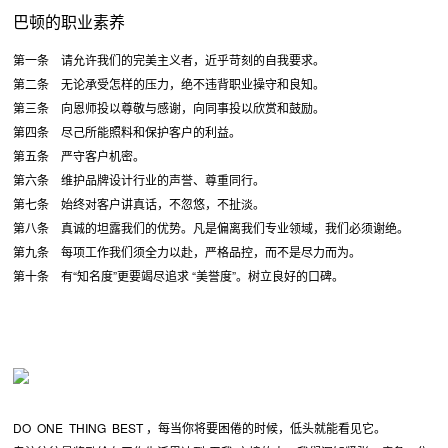
巴顿的职业素养
第一条 请允许我们的完美主义者，近乎苛刻的自我要求。
第二条 无论承受怎样的压力，绝不违背职业操守和良知。
第三条 向恩师投以尊敬与感谢，向同事投以欣赏和鼓励。
第四条 尽己所能照料和保护客户的利益。
第五条 严守客户机密。
第六条 维护品牌设计行业的声誉、尊重同行。
第七条 始终对客户讲真话，不忽悠，不扯淡。
第八条 真诚的坦露我们的优势。凡是偏离我们专业领域，我们必须谢绝。
第九条 每项工作我们须全力以赴，严格品控，而不是尽力而为。
第十条 有“知名度”更要竭尽追求 “美誉度”。树立良好的口碑。
DO ONE THING BEST ，每当你将要困倦的时候，低头就能看见它。