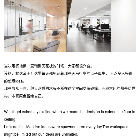
当决定将地板一直铺到天花板的时候，大家都很兴奋。
没错，就这么干！这里每天都见证着那些天马行空的点子诞生， 不乏令人兴奋
的超级idea。
那些与众不同、胆大洞悉的念头不断在这个空间交织碰撞，五颜六色的都丢给世
界，本真原色留给自己。
We all get extremely excited when we made the decision to extend the floor to
ceiling.
Let’s do this! Massive ideas were spawned here everyday.The workspace
might be limited but our ideas are unlimited.