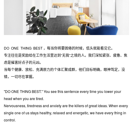
DO ONE THING BEST ，每当你将要困倦的时候，低头就能看见它。
专注往往是奖励给在工作生活里达到“无我“之境的人。我们深知紧张、疲惫、焦
虑是摧害好点子的元凶。
当每个健康、放松、充满原力的个体汇聚成群，他们目标明确，眼神笃定，没
错，一切尽在掌握。
"DO ONE THING BEST." You see this sentence every time you lower your
head when you are tired.
Nervousness, tiredness and anxiety are the killers of great ideas. When every
single one of us stays healthy, relaxed and energetic, we have every thing in
control.