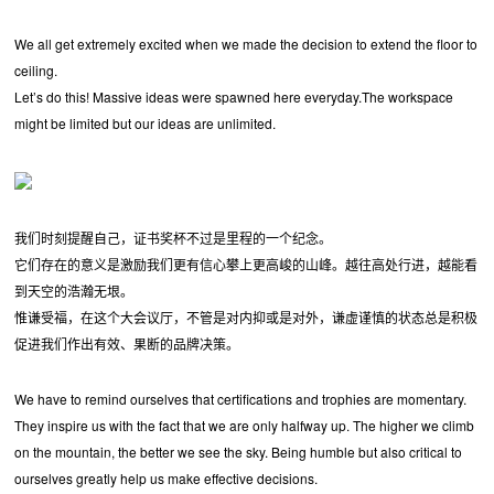
We all get extremely excited when we made the decision to extend the floor to
ceiling.
Let’s do this! Massive ideas were spawned here everyday.The workspace
might be limited but our ideas are unlimited.
我们时刻提醒自己，证书奖杯不过是里程的一个纪念。
它们存在的意义是激励我们更有信心攀上更高峻的山峰。越往高处行进，越能看
到天空的浩瀚无垠。
惟谦受福，在这个大会议厅，不管是对内抑或是对外，谦虚谨慎的状态总是积极
促进我们作出有效、果断的品牌决策。
We have to remind ourselves that certifications and trophies are momentary.
They inspire us with the fact that we are only halfway up. The higher we climb
on the mountain, the better we see the sky. Being humble but also critical to
ourselves greatly help us make effective decisions.