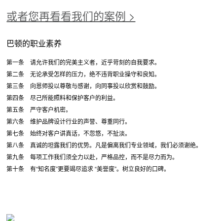
或者您再看看我们的案例 >
巴顿的职业素养
第一条 请允许我们的完美主义者，近乎苛刻的自我要求。
第二条 无论承受怎样的压力，绝不违背职业操守和良知。
第三条 向恩师投以尊敬与感谢，向同事投以欣赏和鼓励。
第四条 尽己所能照料和保护客户的利益。
第五条 严守客户机密。
第六条 维护品牌设计行业的声誉、尊重同行。
第七条 始终对客户讲真话，不忽悠，不扯淡。
第八条 真诚的坦露我们的优势。凡是偏离我们专业领域，我们必须谢绝。
第九条 每项工作我们须全力以赴，严格品控，而不是尽力而为。
第十条 有“知名度”更要竭尽追求 “美誉度”。树立良好的口碑。