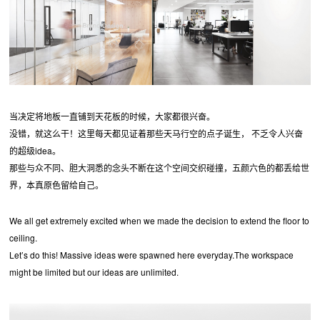
当决定将地板一直铺到天花板的时候，大家都很兴奋。
没错，就这么干！这里每天都见证着那些天马行空的点子诞生， 不乏令人兴奋
的超级idea。
那些与众不同、胆大洞悉的念头不断在这个空间交织碰撞，五颜六色的都丢给世
界，本真原色留给自己。
We all get extremely excited when we made the decision to extend the floor to
ceiling.
Let’s do this! Massive ideas were spawned here everyday.The workspace
might be limited but our ideas are unlimited.