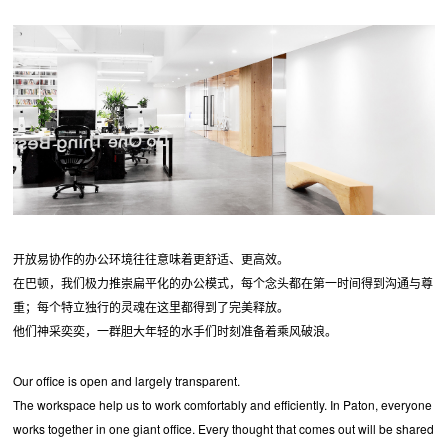
开放易协作的办公环境往往意味着更舒适、更高效。
在巴顿，我们极力推崇扁平化的办公模式，每个念头都在第一时间得到沟通与尊
重；每个特立独行的灵魂在这里都得到了完美释放。
他们神采奕奕，一群胆大年轻的水手们时刻准备着乘风破浪。
Our office is open and largely transparent.
The workspace help us to work comfortably and efficiently. In Paton, everyone
works together in one giant office. Every thought that comes out will be shared