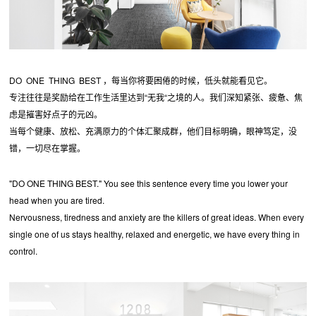
DO ONE THING BEST ，每当你将要困倦的时候，低头就能看见它。
专注往往是奖励给在工作生活里达到“无我“之境的人。我们深知紧张、疲惫、焦
虑是摧害好点子的元凶。
当每个健康、放松、充满原力的个体汇聚成群，他们目标明确，眼神笃定，没
错，一切尽在掌握。
"DO ONE THING BEST." You see this sentence every time you lower your
head when you are tired.
Nervousness, tiredness and anxiety are the killers of great ideas. When every
single one of us stays healthy, relaxed and energetic, we have every thing in
control.