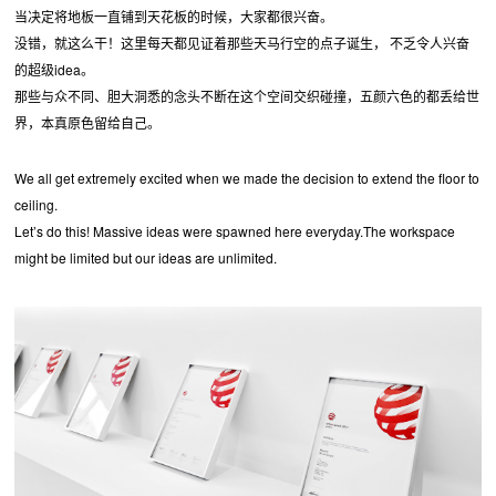
当决定将地板一直铺到天花板的时候，大家都很兴奋。
没错，就这么干！这里每天都见证着那些天马行空的点子诞生， 不乏令人兴奋
的超级idea。
那些与众不同、胆大洞悉的念头不断在这个空间交织碰撞，五颜六色的都丢给世
界，本真原色留给自己。
We all get extremely excited when we made the decision to extend the floor to
ceiling.
Let’s do this! Massive ideas were spawned here everyday.The workspace
might be limited but our ideas are unlimited.