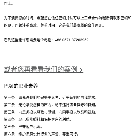
作上。
为不浪费您的时间，希望您在信任巴顿并认可以上三点合作流程后再联系巴顿和
约见，巴顿注重高效，尊重时间，这是我们最底线的合作原则。
看到这里也许您需要这个电话：+86 0571 87203952
或者您再看看我们的案例 >
巴顿的职业素养
第一条 请允许我们的完美主义者，近乎苛刻的自我要求。
第二条 无论承受怎样的压力，绝不违背职业操守和良知。
第三条 向恩师投以尊敬与感谢，向同事投以欣赏和鼓励。
第四条 尽己所能照料和保护客户的利益。
第五条 严守客户机密。
第六条 维护品牌设计行业的声誉、尊重同行。