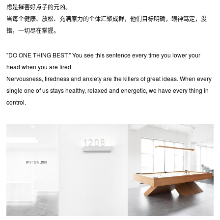
虑是摧害好点子的元凶。
当每个健康、放松、充满原力的个体汇聚成群，他们目标明确，眼神笃定，没
错，一切尽在掌握。
"DO ONE THING BEST." You see this sentence every time you lower your
head when you are tired.
Nervousness, tiredness and anxiety are the killers of great ideas. When every
single one of us stays healthy, relaxed and energetic, we have every thing in
control.