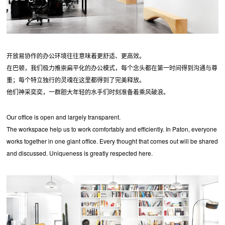
开放易协作的办公环境往往意味着更舒适、更高效。
在巴顿，我们极力推崇扁平化的办公模式，每个念头都在第一时间得到沟通与尊
重；每个特立独行的灵魂在这里都得到了完美释放。
他们神采奕奕，一群胆大年轻的水手们时刻准备着乘风破浪。
Our office is open and largely transparent.
The workspace help us to work comfortably and efficiently. In Paton, everyone
works together in one giant office. Every thought that comes out will be shared
and discussed. Uniqueness is greatly respected here.