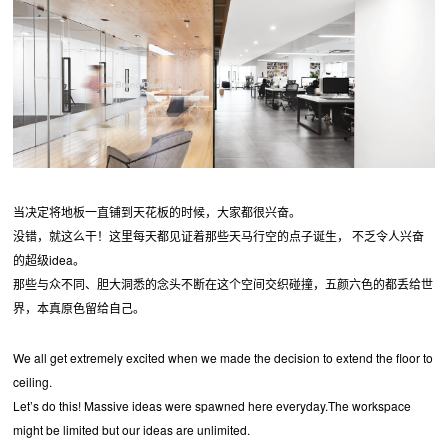
当决定将地板一直铺到天花板的时候，大家都很兴奋。
没错，就这么干！这里每天都见证着那些天马行空的点子诞生， 不乏令人兴奋
的超级idea。
那些与众不同、胆大洞悉的念头不断在这个空间交织碰撞，五颜六色的都丢给世
界，本真原色留给自己。
We all get extremely excited when we made the decision to extend the floor to
ceiling.
Let’s do this! Massive ideas were spawned here everyday.The workspace
might be limited but our ideas are unlimited.