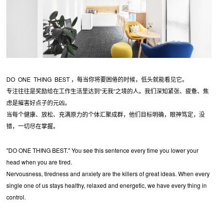
DO ONE THING BEST ，每当你将要困倦的时候，低头就能看见它。
专注往往是奖励给在工作生活里达到“无我“之境的人。我们深知紧张、疲惫、焦
虑是摧害好点子的元凶。
当每个健康、放松、充满原力的个体汇聚成群，他们目标明确，眼神笃定，没
错，一切尽在掌握。
"DO ONE THING BEST." You see this sentence every time you lower your
head when you are tired.
Nervousness, tiredness and anxiety are the killers of great ideas. When every
single one of us stays healthy, relaxed and energetic, we have every thing in
control.