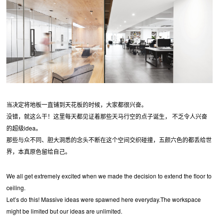
当决定将地板一直铺到天花板的时候，大家都很兴奋。
没错，就这么干！这里每天都见证着那些天马行空的点子诞生， 不乏令人兴奋
的超级idea。
那些与众不同、胆大洞悉的念头不断在这个空间交织碰撞，五颜六色的都丢给世
界，本真原色留给自己。
We all get extremely excited when we made the decision to extend the floor to
ceiling.
Let’s do this! Massive ideas were spawned here everyday.The workspace
might be limited but our ideas are unlimited.