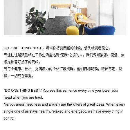
DO ONE THING BEST ，每当你将要困倦的时候，低头就能看见它。
专注往往是奖励给在工作生活里达到“无我“之境的人。我们深知紧张、疲惫、焦
虑是摧害好点子的元凶。
当每个健康、放松、充满原力的个体汇聚成群，他们目标明确，眼神笃定，没
错，一切尽在掌握。
"DO ONE THING BEST." You see this sentence every time you lower your
head when you are tired.
Nervousness, tiredness and anxiety are the killers of great ideas. When every
single one of us stays healthy, relaxed and energetic, we have every thing in
control.