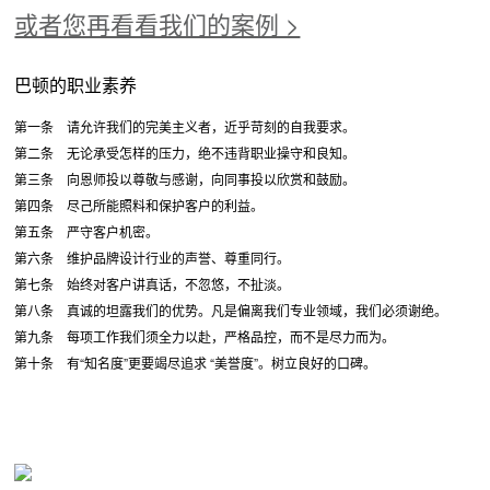
或者您再看看我们的案例 >
巴顿的职业素养
第一条 请允许我们的完美主义者，近乎苛刻的自我要求。
第二条 无论承受怎样的压力，绝不违背职业操守和良知。
第三条 向恩师投以尊敬与感谢，向同事投以欣赏和鼓励。
第四条 尽己所能照料和保护客户的利益。
第五条 严守客户机密。
第六条 维护品牌设计行业的声誉、尊重同行。
第七条 始终对客户讲真话，不忽悠，不扯淡。
第八条 真诚的坦露我们的优势。凡是偏离我们专业领域，我们必须谢绝。
第九条 每项工作我们须全力以赴，严格品控，而不是尽力而为。
第十条 有“知名度”更要竭尽追求 “美誉度”。树立良好的口碑。