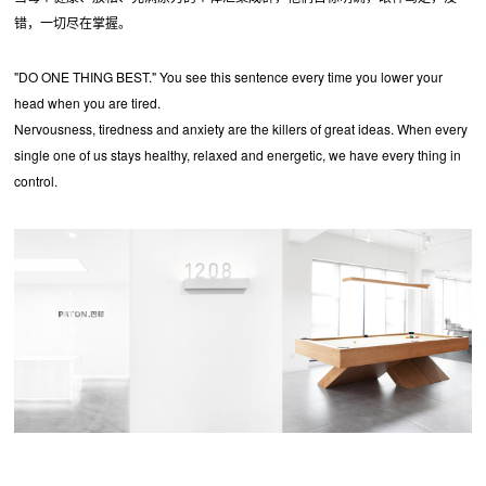
错，一切尽在掌握。
"DO ONE THING BEST." You see this sentence every time you lower your
head when you are tired.
Nervousness, tiredness and anxiety are the killers of great ideas. When every
single one of us stays healthy, relaxed and energetic, we have every thing in
control.