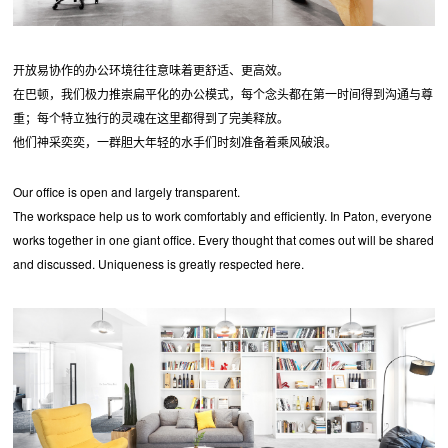
开放易协作的办公环境往往意味着更舒适、更高效。
在巴顿，我们极力推崇扁平化的办公模式，每个念头都在第一时间得到沟通与尊
重；每个特立独行的灵魂在这里都得到了完美释放。
他们神采奕奕，一群胆大年轻的水手们时刻准备着乘风破浪。
Our office is open and largely transparent.
The workspace help us to work comfortably and efficiently. In Paton, everyone
works together in one giant office. Every thought that comes out will be shared
and discussed. Uniqueness is greatly respected here.