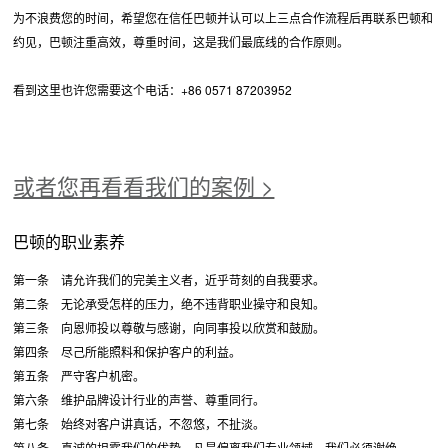
为不浪费您的时间，希望您在信任巴顿并认可以上三点合作流程后再联系巴顿和
约见，巴顿注重高效，尊重时间，这是我们最底线的合作原则。
看到这里也许您需要这个电话：+86 0571 87203952
或者您再看看我们的案例 >
巴顿的职业素养
第一条 请允许我们的完美主义者，近乎苛刻的自我要求。
第二条 无论承受怎样的压力，绝不违背职业操守和良知。
第三条 向恩师投以尊敬与感谢，向同事投以欣赏和鼓励。
第四条 尽己所能照料和保护客户的利益。
第五条 严守客户机密。
第六条 维护品牌设计行业的声誉、尊重同行。
第七条 始终对客户讲真话，不忽悠，不扯淡。
第八条 真诚的坦露我们的优势。凡是偏离我们专业领域，我们必须谢绝。