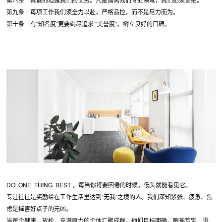
第九条 每项工作我们须全力以赴，严格品控，而不是尽力而为。
第十条 有“知名度”更要竭尽追求 “美誉度”。树立良好的口碑。
DO ONE THING BEST ，每当你将要困倦的时候，低头就能看见它。
专注往往是奖励给在工作生活里达到“无我“之境的人。我们深知紧张、疲惫、焦
虑是摧害好点子的元凶。
当每个健康、放松、充满原力的个体汇聚成群，他们目标明确，眼神笃定，没