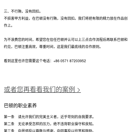
三、不行贿，没有回扣。
不损害甲方利益，在巴顿没有行贿，没有回扣。我们将把有限的精力放在作品创
作上。
为不浪费您的时间，希望您在信任巴顿并认可以上三点合作流程后再联系巴顿和
约见，巴顿注重高效，尊重时间，这是我们最底线的合作原则。
看到这里也许您需要这个电话：+86 0571 87203952
或者您再看看我们的案例 >
巴顿的职业素养
第一条 请允许我们的完美主义者，近乎苛刻的自我要求。
第二条 无论承受怎样的压力，绝不违背职业操守和良知。
第三条 向恩师投以尊敬与感谢，向同事投以欣赏和鼓励。