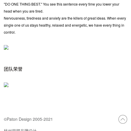
"DO ONE THING BEST." You see this sentence every time you lower your
head when you are tired.
Nervousness, tiredness and anxiety are the killers of great ideas. When every
single one of us stays healthy, relaxed and energetic, we have every thing in
control.
团队荣誉
©Paton Design 2005-2021
杭州巴顿品牌设计