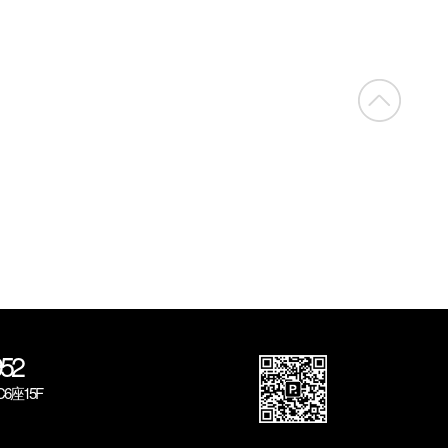
52
座15F