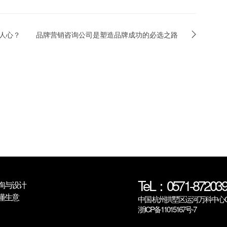
人心？
品牌营销咨询公司是塑造品牌成功的必选之路
TeL：0571-872039
询与设计
懂生意
中国·杭州拱墅区运河万科中心C6
浙ICP备11015167号-7