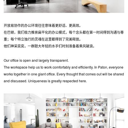
开放易协作的办公环境往往意味着更舒适、更高效。
在巴顿，我们极力推崇扁平化的办公模式，每个念头都在第一时间得到沟通与尊
重；每个特立独行的灵魂在这里都得到了完美释放。
他们神采奕奕，一群胆大年轻的水手们时刻准备着乘风破浪。
Our office is open and largely transparent.
The workspace help us to work comfortably and efficiently. In Paton, everyone
works together in one giant office. Every thought that comes out will be shared
and discussed. Uniqueness is greatly respected here.