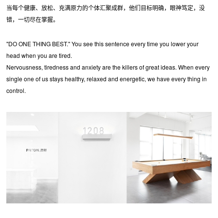
当每个健康、放松、充满原力的个体汇聚成群，他们目标明确，眼神笃定，没
错，一切尽在掌握。
"DO ONE THING BEST." You see this sentence every time you lower your
head when you are tired.
Nervousness, tiredness and anxiety are the killers of great ideas. When every
single one of us stays healthy, relaxed and energetic, we have every thing in
control.