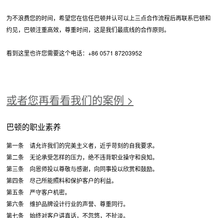
为不浪费您的时间，希望您在信任巴顿并认可以上三点合作流程后再联系巴顿和
约见，巴顿注重高效，尊重时间，这是我们最底线的合作原则。
看到这里也许您需要这个电话：+86 0571 87203952
或者您再看看我们的案例 >
巴顿的职业素养
第一条 请允许我们的完美主义者，近乎苛刻的自我要求。
第二条 无论承受怎样的压力，绝不违背职业操守和良知。
第三条 向恩师投以尊敬与感谢，向同事投以欣赏和鼓励。
第四条 尽己所能照料和保护客户的利益。
第五条 严守客户机密。
第六条 维护品牌设计行业的声誉、尊重同行。
第七条 始终对客户讲真话，不忽悠，不扯淡。