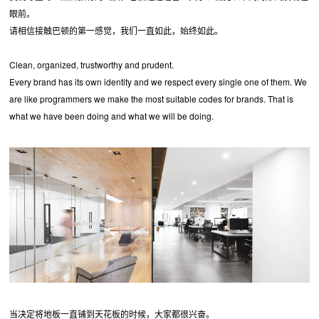
眼前。
请相信接触巴顿的第一感觉，我们一直如此，始终如此。
Clean, organized, trustworthy and prudent.
Every brand has its own identity and we respect every single one of them. We
are like programmers we make the most suitable codes for brands. That is
what we have been doing and what we will be doing.
当决定将地板一直铺到天花板的时候，大家都很兴奋。