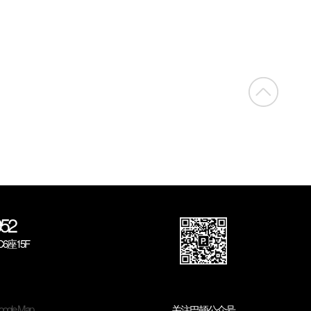
52
座15F
ogle Map
关注巴顿公众号