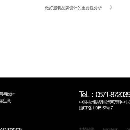
做好服装品牌设计的重要性分析
TeL：0571-872039
询与设计
懂生意
中国·杭州拱墅区运河万科中心C6
浙ICP备11015167号-7
友情链接
Baidu Map
Go
ND 2008-2025