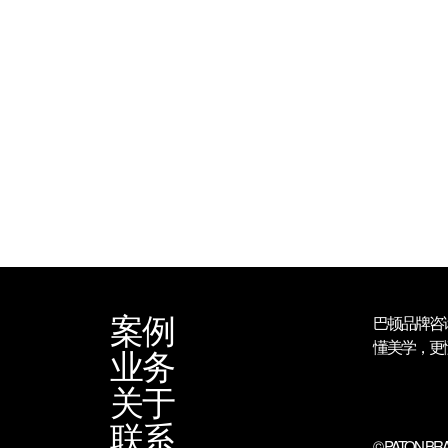
案例
巴顿品牌咨
懂美学，更
业务
关于
联系
© PATON BRA