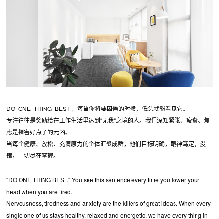
DO ONE THING BEST ，每当你将要困倦的时候，低头就能看见它。
专注往往是奖励给在工作生活里达到“无我“之境的人。我们深知紧张、疲惫、焦
虑是摧害好点子的元凶。
当每个健康、放松、充满原力的个体汇聚成群，他们目标明确，眼神笃定，没
错，一切尽在掌握。
"DO ONE THING BEST." You see this sentence every time you lower your
head when you are tired.
Nervousness, tiredness and anxiety are the killers of great ideas. When every
single one of us stays healthy, relaxed and energetic, we have every thing in