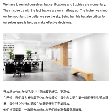
We have to remind ourselves that certifications and trophies are momentary.
They inspire us with the fact that we are only halfway up. The higher we climb
on the mountain, the better we see the sky. Being humble but also critical to
ourselves greatly help us make effective decisions.
开放易协作的办公环境往往意味着更舒适、更高效。
在巴顿，我们极力推崇扁平化的办公模式，每个念头都在第一时间得到沟通与尊
重；每个特立独行的灵魂在这里都得到了完美释放。
他们神采奕奕，一群胆大年轻的水手们时刻准备着乘风破浪。