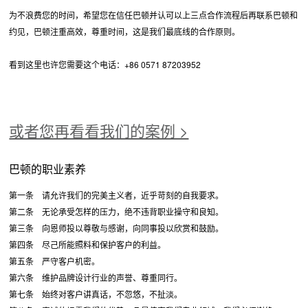
为不浪费您的时间，希望您在信任巴顿并认可以上三点合作流程后再联系巴顿和
约见，巴顿注重高效，尊重时间，这是我们最底线的合作原则。
看到这里也许您需要这个电话：+86 0571 87203952
或者您再看看我们的案例 >
巴顿的职业素养
第一条 请允许我们的完美主义者，近乎苛刻的自我要求。
第二条 无论承受怎样的压力，绝不违背职业操守和良知。
第三条 向恩师投以尊敬与感谢，向同事投以欣赏和鼓励。
第四条 尽己所能照料和保护客户的利益。
第五条 严守客户机密。
第六条 维护品牌设计行业的声誉、尊重同行。
第七条 始终对客户讲真话，不忽悠，不扯淡。