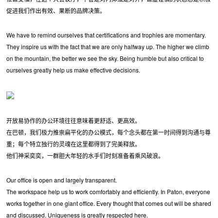
促进我们作出有效、果断的品牌决策。
We have to remind ourselves that certifications and trophies are momentary.
They inspire us with the fact that we are only halfway up. The higher we climb
on the mountain, the better we see the sky. Being humble but also critical to
ourselves greatly help us make effective decisions.
开放易协作的办公环境往往意味着更舒适、更高效。
在巴顿，我们极力推崇扁平化的办公模式，每个念头都在第一时间得到沟通与尊
重；每个特立独行的灵魂在这里都得到了完美释放。
他们神采奕奕，一群胆大年轻的水手们时刻准备着乘风破浪。
Our office is open and largely transparent.
The workspace help us to work comfortably and efficiently. In Paton, everyone
works together in one giant office. Every thought that comes out will be shared
and discussed. Uniqueness is greatly respected here.