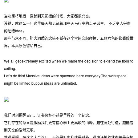
当决定将地板一直铺到天花板的时候，大家都很兴奋。
没错，就这么干！这里每天都见证着那些天马行空的点子诞生， 不乏令人兴奋
的超级idea。
那些与众不同、胆大洞悉的念头不断在这个空间交织碰撞，五颜六色的都丢给世
界，本真原色留给自己。
We all get extremely excited when we made the decision to extend the floor to
ceiling.
Let’s do this! Massive ideas were spawned here everyday.The workspace
might be limited but our ideas are unlimited.
我们时刻提醒自己，证书奖杯不过是里程的一个纪念。
它们存在的意义是激励我们更有信心攀上更高峻的山峰。越往高处行进，越能看
到天空的浩瀚无垠。
惟谦受福，在这个大会议厅，不管是对内抑或是对外，谦虚谨慎的状态总是积极