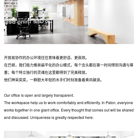
开放易协作的办公环境往往意味着更舒适、更高效。
在巴顿，我们极力推崇扁平化的办公模式，每个念头都在第一时间得到沟通与尊
重；每个特立独行的灵魂在这里都得到了完美释放。
他们神采奕奕，一群胆大年轻的水手们时刻准备着乘风破浪。
Our office is open and largely transparent.
The workspace help us to work comfortably and efficiently. In Paton, everyone
works together in one giant office. Every thought that comes out will be shared
and discussed. Uniqueness is greatly respected here.