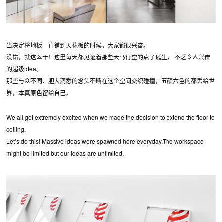
当决定将地板一直铺到天花板的时候，大家都很兴奋。
没错，就这么干！这里每天都见证着那些天马行空的点子诞生， 不乏令人兴奋
的超级idea。
那些与众不同、胆大洞悉的念头不断在这个空间交织碰撞，五颜六色的都丢给世
界，本真原色留给自己。
We all get extremely excited when we made the decision to extend the floor to
ceiling.
Let’s do this! Massive ideas were spawned here everyday.The workspace
might be limited but our ideas are unlimited.