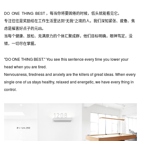
DO ONE THING BEST ，每当你将要困倦的时候，低头就能看见它。
专注往往是奖励给在工作生活里达到“无我“之境的人。我们深知紧张、疲惫、焦
虑是摧害好点子的元凶。
当每个健康、放松、充满原力的个体汇聚成群，他们目标明确，眼神笃定，没
错，一切尽在掌握。
"DO ONE THING BEST." You see this sentence every time you lower your
head when you are tired.
Nervousness, tiredness and anxiety are the killers of great ideas. When every
single one of us stays healthy, relaxed and energetic, we have every thing in
control.