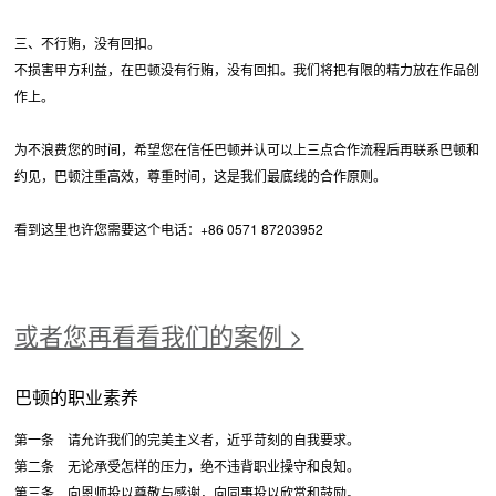
三、不行贿，没有回扣。
不损害甲方利益，在巴顿没有行贿，没有回扣。我们将把有限的精力放在作品创
作上。
为不浪费您的时间，希望您在信任巴顿并认可以上三点合作流程后再联系巴顿和
约见，巴顿注重高效，尊重时间，这是我们最底线的合作原则。
看到这里也许您需要这个电话：+86 0571 87203952
或者您再看看我们的案例 >
巴顿的职业素养
第一条 请允许我们的完美主义者，近乎苛刻的自我要求。
第二条 无论承受怎样的压力，绝不违背职业操守和良知。
第三条 向恩师投以尊敬与感谢，向同事投以欣赏和鼓励。