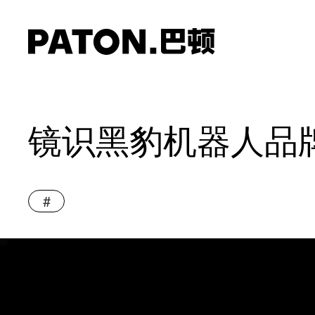
镜识黑豹机器人品
#