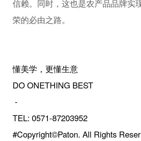
信赖。同时，这也是农产品品牌实
荣的必由之路。
懂美学，更懂生意
DO ONETHING BEST
-
TEL: 0571-87203952
#Copyright©Paton. All Rights Reser