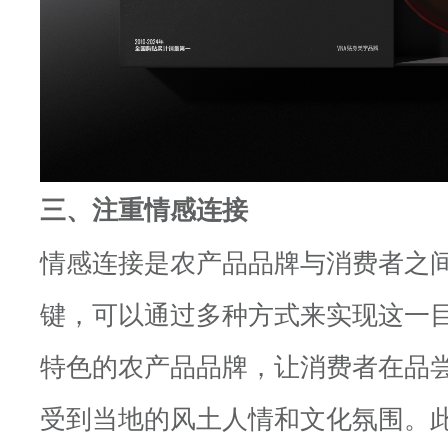
三、注重情感连接
情感连接是农产品品牌与消费者之
键，可以通过多种方式来实现这一
特色的农产品品牌，让消费者在品
受到当地的风土人情和文化氛围。