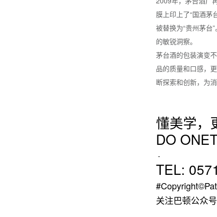
2009年，茅台酒
膜上印上了“国酒茅
被替换为“贵州茅台
的敏锐洞察。
茅台酒的包装演变不
品的质量和口感，更
断探索和创新，为消
懂美学，
DO ONET
-
TEL: 057
#Copyright©Pat
关注巴顿公众号