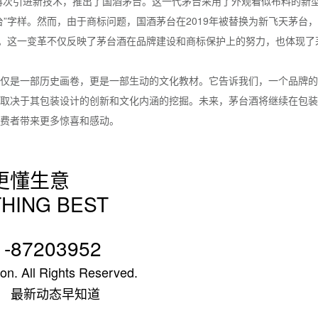
厂再次引进新技术，推出了国酒茅台。这一代茅台采用了外观看似布料的新
台”字样。然而，由于商标问题，国酒茅台在2019年被替换为新飞天茅台，
”。这一变革不仅反映了茅台酒在品牌建设和商标保护上的努力，也体现了
仅是一部历史画卷，更是一部生动的文化教材。它告诉我们，一个品牌的
取决于其包装设计的创新和文化内涵的挖掘。未来，茅台酒将继续在包装
费者带来更多惊喜和感动。
更懂生意
HING BEST
1-87203952
on. All Rights Reserved.
 最新动态早知道