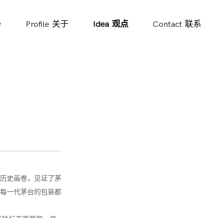
务
Profile
关于
Idea
观点
Contact
联系
历史画卷，见证了茅
每一代茅台的包装都