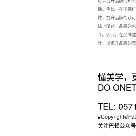
可以提升品牌的知名
播。例如，在电视广
性，提升品牌的认可
综上所述，品牌的包
介。因此，在品牌建
计，以提升品牌的竞
懂美学，
DO ONET
-
TEL: 057
#Copyright©Pat
关注巴顿公众号