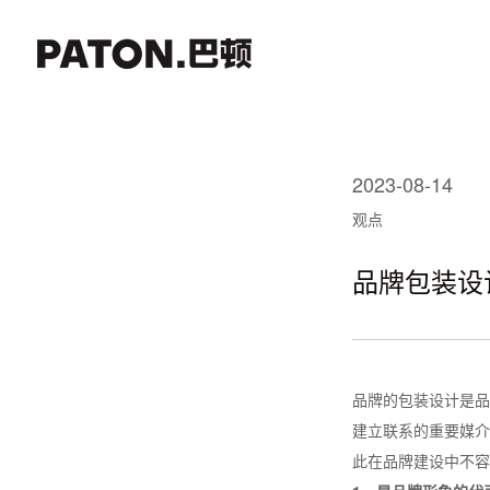
2023-08-14
观点
品牌包装设
品牌的包装设计是品
建立联系的重要媒介
此在品牌建设中不容