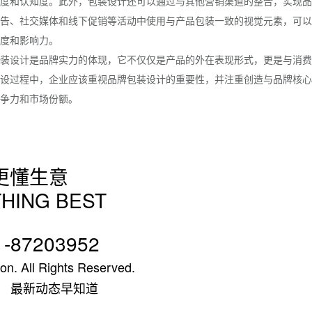
度和认知度。此外，包装设计还可以通过与其他营销渠道的整合，实现品
告、社交媒体和线下促销等活动中使用与产品包装一致的视觉元素，可以
度和影响力。
装设计是品牌实力的体现，它不仅仅是产品的外在表现形式，更是与消费
设过程中，企业应该重视品牌包装设计的重要性，并注重创造与品牌核心
争力和市场份额。
更懂生意
HING BEST
1-87203952
on. All Rights Reserved.
 最新动态早知道