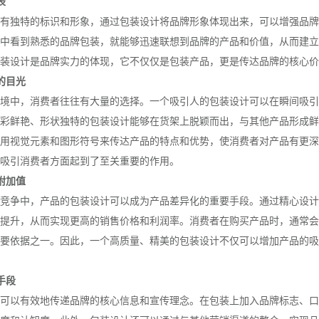
表
有独特的标识和形象，通过包装设计将品牌形象体现出来，可以增强品牌
中看到熟悉的品牌包装，就能够迅速联想到品牌的产品和价值，从而建立
装设计是品牌实力的体现，它不仅仅是包装产品，更是传达品牌的核心价
的目光
境中，消费者往往有大量的选择。一个吸引人的包装设计可以在瞬间吸引
彩鲜艳、形状独特的包装设计能够在货架上脱颖而出，与其他产品形成鲜
用视觉元素和图形符号来传达产品的特点和优势，使消费者对产品有更深
吸引消费者方面起到了至关重要的作用。
附加值
竞争中，产品的包装设计可以成为产品差异化的重要手段。通过精心设计
提升，从而实现更高的销售价格和利润率。消费者在购买产品时，通常会
要依据之一。因此，一个高质量、精美的包装设计不仅可以增加产品的吸
手段
可以有效地传递品牌的核心信息和宣传理念。在包装上加入品牌标志、口