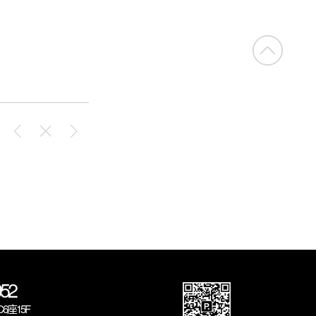
52
座15F