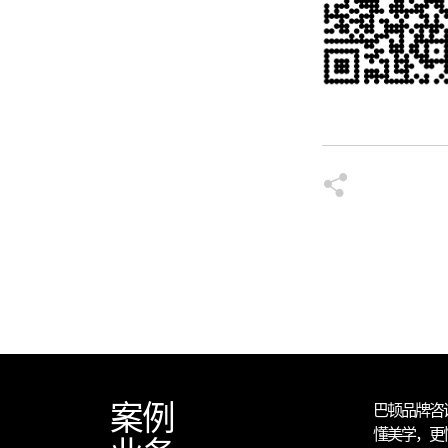
案例
巴顿品牌咨
懂美学，更