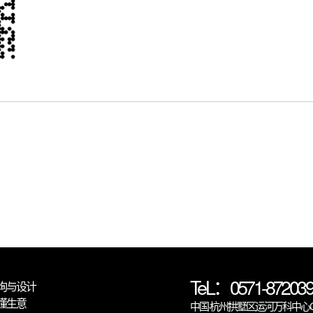
TeL：0571-872039
询与设计
懂生意
中国·杭州拱墅区运河万科中心C6