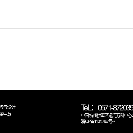
TeL：0571-872039
询与设计
懂生意
中国·杭州拱墅区运河万科中心C6
浙ICP备11015167号-7