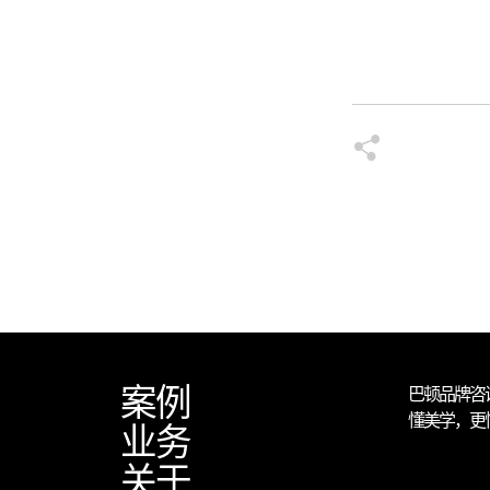
案例
巴顿品牌咨
懂美学，更
业务
关于