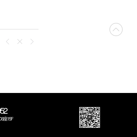
52
座15F